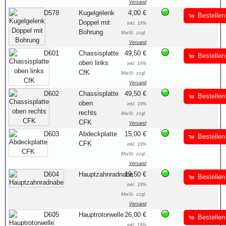
Versand
D578
Kugelgelenk
4,00 €
Bestellen
Doppel mit
inkl. 19%
Bohrung
MwSt. zzgl.
Versand
D601
Chassisplatte
49,50 €
Bestellen
oben links
inkl. 19%
CfK
MwSt. zzgl.
Versand
D602
Chassisplatte
49,50 €
Bestellen
oben
inkl. 19%
rechts
MwSt. zzgl.
CFK
Versand
D603
Abdeckplatte
15,00 €
Bestellen
CFK
inkl. 19%
MwSt. zzgl.
Versand
D604
Hauptzahnradnabe
19,50 €
Bestellen
inkl. 19%
MwSt. zzgl.
Versand
D605
Hauptrotorwelle
26,00 €
Bestellen
inkl. 19%