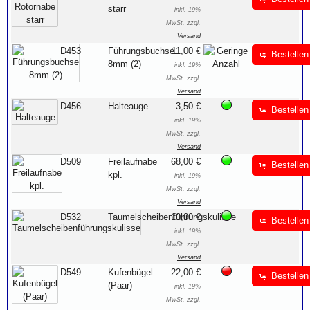
starr
inkl. 19%
MwSt. zzgl.
Versand
D453
Führungsbuchse
11,00 €
Bestellen
8mm (2)
inkl. 19%
MwSt. zzgl.
Versand
D456
Halteauge
3,50 €
Bestellen
inkl. 19%
MwSt. zzgl.
Versand
D509
Freilaufnabe
68,00 €
Bestellen
kpl.
inkl. 19%
MwSt. zzgl.
Versand
D532
Taumelscheibenführungskulisse
10,00 €
Bestellen
inkl. 19%
MwSt. zzgl.
Versand
D549
Kufenbügel
22,00 €
Bestellen
(Paar)
inkl. 19%
MwSt. zzgl.