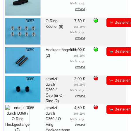
MwSt. zzgl.
Versand
D057
O-Ring-
7,50 €
Bestellen
Köcher (8)
inkl. 19%
MwSt. zzgl.
Versand
D059
Heckgestängeführung
3,00 €
Bestellen
(2)
inkl. 19%
MwSt. zzgl.
Versand
D060
ersetzt
2,00 €
Bestellen
durch
inkl. 19%
D369 /
MwSt. zzgl.
Öse für O-
Versand
Ring (2)
D066
ersetzt
4,50 €
Bestellen
durch
inkl. 19%
D369 / O-
MwSt. zzgl.
Ring
Versand
Heckgestänge