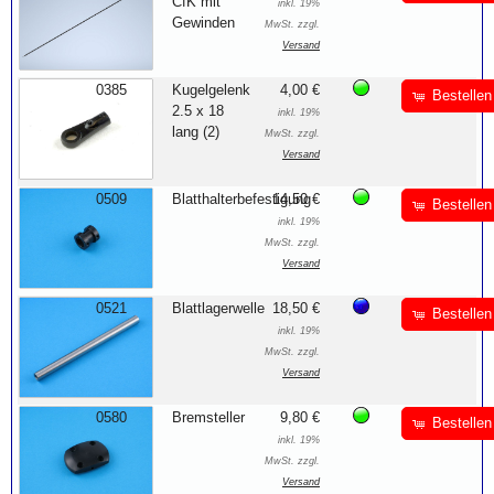
CfK mit
inkl. 19%
Gewinden
MwSt. zzgl.
Versand
0385
Kugelgelenk
4,00 €
Bestellen
2.5 x 18
inkl. 19%
lang (2)
MwSt. zzgl.
Versand
0509
Blatthalterbefestigung
14,50 €
Bestellen
inkl. 19%
MwSt. zzgl.
Versand
0521
Blattlagerwelle
18,50 €
Bestellen
inkl. 19%
MwSt. zzgl.
Versand
0580
Bremsteller
9,80 €
Bestellen
inkl. 19%
MwSt. zzgl.
Versand