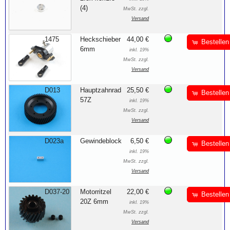
(4)
MwSt. zzgl.
Versand
1475
Heckschieber
44,00 €
Bestellen
6mm
inkl. 19%
MwSt. zzgl.
Versand
D013
Hauptzahnrad
25,50 €
Bestellen
57Z
inkl. 19%
MwSt. zzgl.
Versand
D023a
Gewindeblock
6,50 €
Bestellen
inkl. 19%
MwSt. zzgl.
Versand
D037-20
Motorritzel
22,00 €
Bestellen
20Z 6mm
inkl. 19%
MwSt. zzgl.
Versand