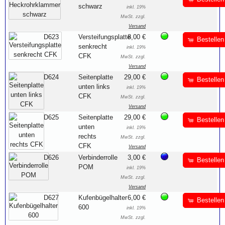
schwarz
inkl. 19%
MwSt. zzgl.
Versand
D623
Versteifungsplatte
8,00 €
Bestellen
senkrecht
inkl. 19%
CFK
MwSt. zzgl.
Versand
D624
Seitenplatte
29,00 €
Bestellen
unten links
inkl. 19%
CFK
MwSt. zzgl.
Versand
D625
Seitenplatte
29,00 €
Bestellen
unten
inkl. 19%
rechts
MwSt. zzgl.
CFK
Versand
D626
Verbinderrolle
3,00 €
Bestellen
POM
inkl. 19%
MwSt. zzgl.
Versand
D627
Kufenbügelhalter
6,00 €
Bestellen
600
inkl. 19%
MwSt. zzgl.