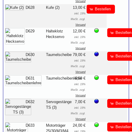
Versand
D628
Kufe (2)
13,00 €
Bestellen
inkl. 19%
MwSt. zzgl.
Versand
D629
Halteklotz
12,00 €
Bestellen
Heckservo
inkl. 19%
MwSt. zzgl.
Versand
D630
Taumelscheibe
79,00 €
Bestellen
inkl. 19%
MwSt. zzgl.
Versand
D631
Taumelscheibenlehre
6,50 €
Bestellen
inkl. 19%
MwSt. zzgl.
Versand
D632
Servogestänge
7,00 €
Bestellen
TS (3)
inkl. 19%
MwSt. zzgl.
Versand
D633
Motorträger
24,00 €
Bestellen
25/30/M3/M4
inkl. 19%