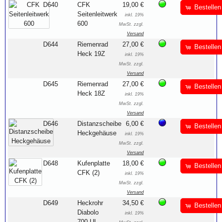
D640
CFK
19,00 €
Bestellen
Seitenleitwerk
inkl. 19%
600
MwSt. zzgl.
Versand
D644
Riemenrad
27,00 €
Bestellen
Heck 19Z
inkl. 19%
MwSt. zzgl.
Versand
D645
Riemenrad
27,00 €
Bestellen
Heck 18Z
inkl. 19%
MwSt. zzgl.
Versand
D646
Distanzscheibe
6,00 €
Bestellen
Heckgehäuse
inkl. 19%
MwSt. zzgl.
Versand
D648
Kufenplatte
18,00 €
Bestellen
CFK (2)
inkl. 19%
MwSt. zzgl.
Versand
D649
Heckrohr
34,50 €
Bestellen
Diabolo
inkl. 19%
700 UL