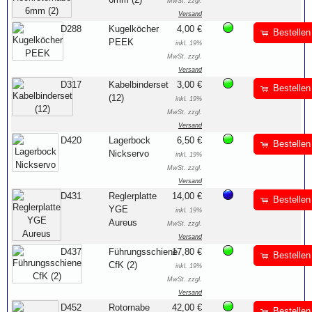
MwSt. zzgl.
Versand
D288
Kugelköcher
4,00 €
Bestellen
PEEK
inkl. 19%
MwSt. zzgl.
Versand
D317
Kabelbinderset
3,00 €
Bestellen
(12)
inkl. 19%
MwSt. zzgl.
Versand
D420
Lagerbock
6,50 €
Bestellen
Nickservo
inkl. 19%
MwSt. zzgl.
Versand
D431
Reglerplatte
14,00 €
Bestellen
YGE
inkl. 19%
Aureus
MwSt. zzgl.
Versand
D437
Führungsschiene
17,80 €
Bestellen
CfK (2)
inkl. 19%
MwSt. zzgl.
Versand
D452
Rotornabe
42,00 €
Bestellen