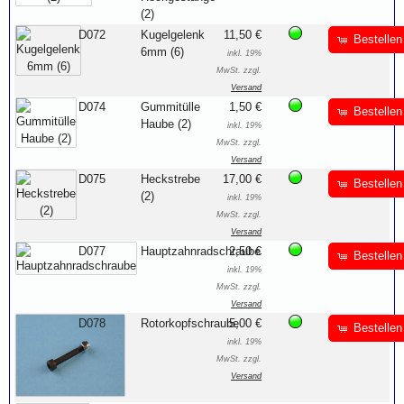
(2)
D072
Kugelgelenk
11,50 €
Bestellen
6mm (6)
inkl. 19%
MwSt. zzgl.
Versand
D074
Gummitülle
1,50 €
Bestellen
Haube (2)
inkl. 19%
MwSt. zzgl.
Versand
D075
Heckstrebe
17,00 €
Bestellen
(2)
inkl. 19%
MwSt. zzgl.
Versand
D077
Hauptzahnradschraube
2,50 €
Bestellen
inkl. 19%
MwSt. zzgl.
Versand
D078
Rotorkopfschraube
5,00 €
Bestellen
inkl. 19%
MwSt. zzgl.
Versand