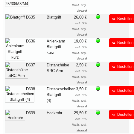
MwSt. zzgl.
Versand
D635
Blattgriff
26,00 €
Bestellen
inkl. 19%
MwSt. zzgl.
Versand
D636
Anlenkarm
19,00 €
Bestellen
Blattgriff
inkl. 19%
kurz
MwSt. zzgl.
Versand
D637
Distanzhülse
2,50 €
Bestellen
SRC-Arm
inkl. 19%
MwSt. zzgl.
Versand
D638
Distanzscheiben
3,50 €
Bestellen
Blattgriff
inkl. 19%
(4)
MwSt. zzgl.
Versand
D639
Heckrohr
29,50 €
Bestellen
inkl. 19%
MwSt. zzgl.
Versand