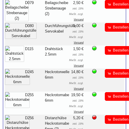
D079
Beilagscheibe
2,50 €
Bestellen
Strebenauge
inkl. 19%
(2)
MwSt. zzgl.
Versand
D080
Durchführungstülle
1,00 €
Bestellen
Servokabel
inkl. 19%
MwSt. zzgl.
Versand
D115
Drahtstück
1,50 €
Bestellen
2.5mm
inkl. 19%
MwSt. zzgl.
Versand
D245
Heckrotorwelle
14,80 €
Bestellen
6mm
inkl. 19%
MwSt. zzgl.
Versand
D255
Heckrotornabe
19,50 €
Bestellen
6mm
inkl. 19%
MwSt. zzgl.
Versand
D256
Distanzhülse
5,20 €
Bestellen
Heckrotornabe
inkl. 19%
6mm (2)