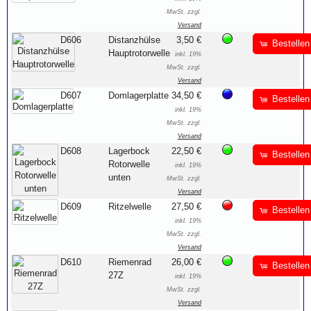
MwSt. zzgl.
Versand
D606
Distanzhülse
3,50 €
Bestellen
Hauptrotorwelle
inkl. 19%
MwSt. zzgl.
Versand
D607
Domlagerplatte
34,50 €
Bestellen
inkl. 19%
MwSt. zzgl.
Versand
D608
Lagerbock
22,50 €
Bestellen
Rotorwelle
inkl. 19%
unten
MwSt. zzgl.
Versand
D609
Ritzelwelle
27,50 €
Bestellen
inkl. 19%
MwSt. zzgl.
Versand
D610
Riemenrad
26,00 €
Bestellen
27Z
inkl. 19%
MwSt. zzgl.
Versand