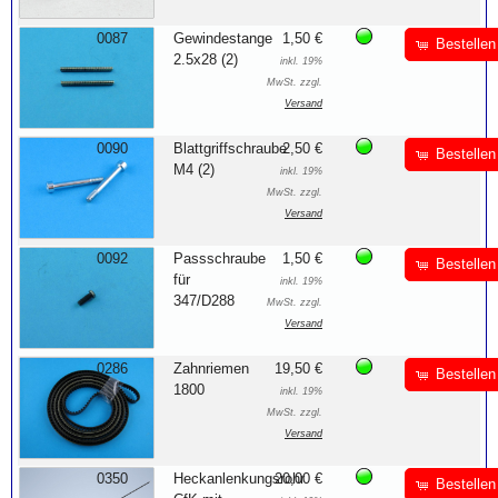
0087
Gewindestange
1,50 €
Bestellen
2.5x28 (2)
inkl. 19%
MwSt. zzgl.
Versand
0090
Blattgriffschraube
2,50 €
Bestellen
M4 (2)
inkl. 19%
MwSt. zzgl.
Versand
0092
Passschraube
1,50 €
Bestellen
für
inkl. 19%
347/D288
MwSt. zzgl.
Versand
0286
Zahnriemen
19,50 €
Bestellen
1800
inkl. 19%
MwSt. zzgl.
Versand
0350
Heckanlenkungsrohr
20,00 €
Bestellen