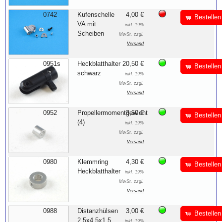
0742
Kufenschelle
4,00 €
Bestellen
VA mit
inkl. 19%
Scheiben
MwSt. zzgl.
Versand
0951s
Heckblatthalter
20,50 €
Bestellen
schwarz
inkl. 19%
MwSt. zzgl.
Versand
0952
Propellermomentgewicht
3,50 €
Bestellen
(4)
inkl. 19%
MwSt. zzgl.
Versand
0980
Klemmring
4,30 €
Bestellen
Heckblatthalter
inkl. 19%
MwSt. zzgl.
Versand
0988
Distanzhülsen
3,00 €
Bestellen
2.5x4.5x1.5
inkl. 19%