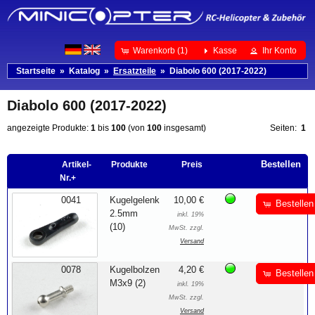
Warenkorb (1)
Kasse
Ihr Konto
Startseite
»
Katalog
»
Ersatzteile
»
Diabolo 600 (2017-2022)
Diabolo 600 (2017-2022)
angezeigte Produkte:
1
bis
100
(von
100
insgesamt)
Seiten:
1
Bestellen
Artikel-
Produkte
Preis
Nr.+
0041
Kugelgelenk
10,00 €
Bestellen
2.5mm
inkl. 19%
(10)
MwSt. zzgl.
Versand
0078
Kugelbolzen
4,20 €
Bestellen
M3x9 (2)
inkl. 19%
MwSt. zzgl.
Versand