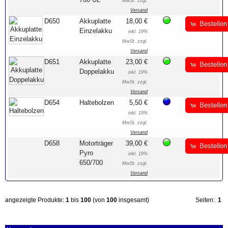
MwSt. zzgl.
Versand
D650
Akkuplatte
18,00 €
Bestellen
Einzelakku
inkl. 19%
MwSt. zzgl.
Versand
D651
Akkuplatte
23,00 €
Bestellen
Doppelakku
inkl. 19%
MwSt. zzgl.
Versand
D654
Haltebolzen
5,50 €
Bestellen
inkl. 19%
MwSt. zzgl.
Versand
D658
Motorträger
39,00 €
Bestellen
Pyro
inkl. 19%
650/700
MwSt. zzgl.
Versand
angezeigte Produkte:
1
bis
100
(von
100
insgesamt)
Seiten:
1