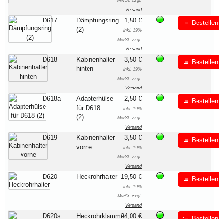
MwSt. zzgl.
Versand
D617
Dämpfungsring
1,50 €
Bestellen
(2)
inkl. 19%
MwSt. zzgl.
Versand
D618
Kabinenhalter
3,50 €
Bestellen
hinten
inkl. 19%
MwSt. zzgl.
Versand
D618a
Adapterhülse
2,50 €
Bestellen
für D618
inkl. 19%
(2)
MwSt. zzgl.
Versand
D619
Kabinenhalter
3,50 €
Bestellen
vorne
inkl. 19%
MwSt. zzgl.
Versand
D620
Heckrohrhalter
19,50 €
Bestellen
inkl. 19%
MwSt. zzgl.
Versand
D620s
Heckrohrklammer
24,00 €
Bestellen