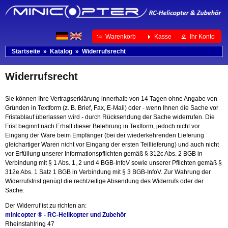
Warenkorb
Kasse
Ihr Konto
Startseite
»
Katalog
»
Widerrufsrecht
Widerrufsrecht
Sie können Ihre Vertragserklärung innerhalb von 14 Tagen ohne Angabe von
Gründen in Textform (z. B. Brief, Fax, E-Mail) oder - wenn Ihnen die Sache vor
Fristablauf überlassen wird - durch Rücksendung der Sache widerrufen. Die
Frist beginnt nach Erhalt dieser Belehrung in Textform, jedoch nicht vor
Eingang der Ware beim Empfänger (bei der wiederkehrenden Lieferung
gleichartiger Waren nicht vor Eingang der ersten Teillieferung) und auch nicht
vor Erfüllung unserer Informationspflichten gemäß § 312c Abs. 2 BGB in
Verbindung mit § 1 Abs. 1, 2 und 4 BGB-InfoV sowie unserer Pflichten gemäß §
312e Abs. 1 Satz 1 BGB in Verbindung mit § 3 BGB-InfoV. Zur Wahrung der
Widerrufsfrist genügt die rechtzeitige Absendung des Widerrufs oder der
Sache.
Der Widerruf ist zu richten an:
minicopter ® - RC-Helikopter und Zubehör
Rheinstahlring 47