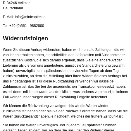
D-34246 Vellmar
Deutschland
E-Mail: info@minicopter.de
Tel: +49 (0)561 - 9882800
Widerrufsfolgen
Wenn Sie diesen Vertrag widerrufen, haben wir Ihnen alle Zahlungen, die wir
von Ihnen erhalten haben, einschließlich der Lieferkosten (mit Ausnahme der
zusätzlichen Kosten, die sich daraus ergeben, dass Sie eine andere Art der
Lieferung als die von uns angebotene, günstigste Standardlieferung gewählt
haben), unverzüglich und spätestens binnen vierzehn Tagen ab dem Tag
zurückzuzahlen, an dem die Mitteilung über Ihren Widerruf dieses Vertrags bei
uns eingegangen ist. Für diese Rückzahlung verwenden wir dasselbe
Zahlungsmittel, das Sie bei der ursprünglichen Transaktion eingesetzt haben,
es sei denn, mit Ihnen wurde ausdrücklich etwas anderes vereinbart; in keinem
Fall werden Ihnen wegen dieser Rückzahlung Entgelte berechnet.
Wir können die Rückzahlung verweigern, bis wir die Waren wieder
zurückerhalten haben oder bis Sie den Nachweis erbracht haben, dass Sie die
Waren zurückgesandt haben, je nachdem, welches der frühere Zeitpunkt ist.
Sie haben die Waren unverzüglich und in jedem Fall spätestens binnen
vierzehn Tagen ab dem Tag, an dem Sie uns über den Widerruf dieses