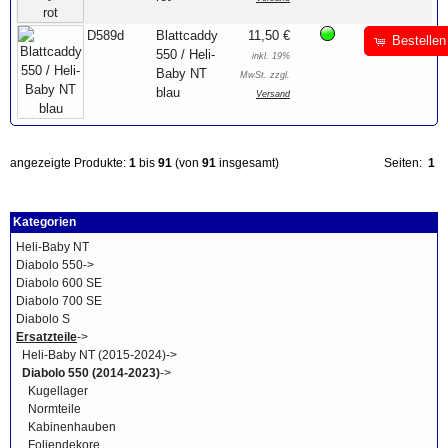
D589d
Blattcaddy
11,50 €
Bestellen
550 / Heli-
inkl. 19%
Baby NT
MwSt. zzgl.
blau
Versand
angezeigte Produkte:
1
bis
91
(von
91
insgesamt)
Seiten:
1
Kategorien
Heli-Baby NT
Diabolo 550->
Diabolo 600 SE
Diabolo 700 SE
Diabolo S
Ersatzteile
->
Heli-Baby NT (2015-2024)->
Diabolo 550 (2014-2023)
->
Kugellager
Normteile
Kabinenhauben
Foliendekore