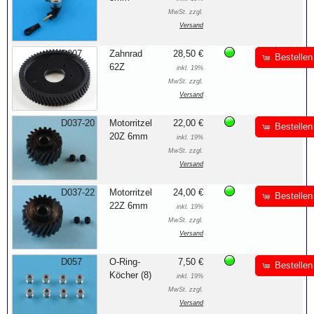
MwSt. zzgl.
Versand
D007
Zahnrad
28,50 €
Bestellen
62Z
inkl. 19%
MwSt. zzgl.
Versand
D037-20
Motorritzel
22,00 €
Bestellen
20Z 6mm
inkl. 19%
MwSt. zzgl.
Versand
D037-22
Motorritzel
24,00 €
Bestellen
22Z 6mm
inkl. 19%
MwSt. zzgl.
Versand
D057
O-Ring-
7,50 €
Bestellen
Köcher (8)
inkl. 19%
MwSt. zzgl.
Versand