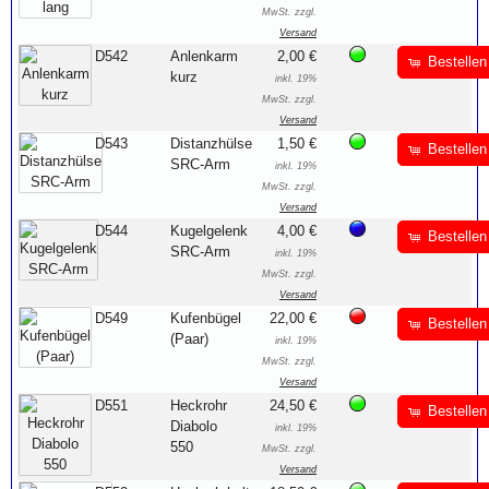
MwSt. zzgl.
Versand
D542
Anlenkarm
2,00 €
Bestellen
kurz
inkl. 19%
MwSt. zzgl.
Versand
D543
Distanzhülse
1,50 €
Bestellen
SRC-Arm
inkl. 19%
MwSt. zzgl.
Versand
D544
Kugelgelenk
4,00 €
Bestellen
SRC-Arm
inkl. 19%
MwSt. zzgl.
Versand
D549
Kufenbügel
22,00 €
Bestellen
(Paar)
inkl. 19%
MwSt. zzgl.
Versand
D551
Heckrohr
24,50 €
Bestellen
Diabolo
inkl. 19%
550
MwSt. zzgl.
Versand