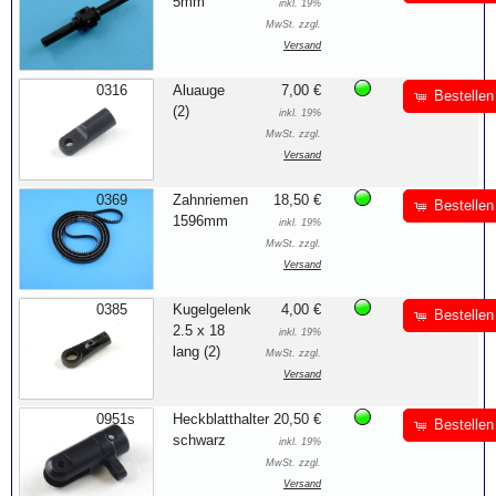
5mm
inkl. 19%
MwSt. zzgl.
Versand
0316
Aluauge
7,00 €
Bestellen
(2)
inkl. 19%
MwSt. zzgl.
Versand
0369
Zahnriemen
18,50 €
Bestellen
1596mm
inkl. 19%
MwSt. zzgl.
Versand
0385
Kugelgelenk
4,00 €
Bestellen
2.5 x 18
inkl. 19%
lang (2)
MwSt. zzgl.
Versand
0951s
Heckblatthalter
20,50 €
Bestellen
schwarz
inkl. 19%
MwSt. zzgl.
Versand