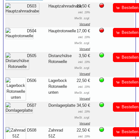
D503
Hauptzahnradnabe
19,50 €
Bestellen
inkl. 19%
MwSt. zzgl.
Versand
D504
Hauptrotorwelle
17,00 €
Bestellen
inkl. 19%
MwSt. zzgl.
Versand
D505
Distanzhülse
3,50 €
Bestellen
Rotorwelle
inkl. 19%
MwSt. zzgl.
Versand
D506
Lagerbock
22,50 €
Bestellen
Rotorwelle
inkl. 19%
unten
MwSt. zzgl.
Versand
D507
Domlagerplatte
34,50 €
Bestellen
inkl. 19%
MwSt. zzgl.
Versand
D508
Zahnrad
22,50 €
Bestellen
51Z
inkl. 19%