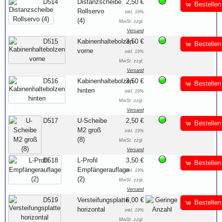
D514
Distanzscheibe
2,50 €
Bestellen
Rollservo
inkl. 19%
(4)
MwSt. zzgl.
Versand
D515
Kabinenhaltebolzen
3,50 €
Bestellen
vorne
inkl. 19%
MwSt. zzgl.
Versand
D516
Kabinenhaltebolzen
3,50 €
Bestellen
hinten
inkl. 19%
MwSt. zzgl.
Versand
D517
U-Scheibe
2,50 €
Bestellen
M2 groß
inkl. 19%
(8)
MwSt. zzgl.
Versand
D518
L-Profil
3,50 €
Bestellen
Empfängerauflage
inkl. 19%
(2)
MwSt. zzgl.
Versand
D519
Versteifungsplatte
6,00 €
Bestellen
horizontal
inkl. 19%
MwSt. zzgl.