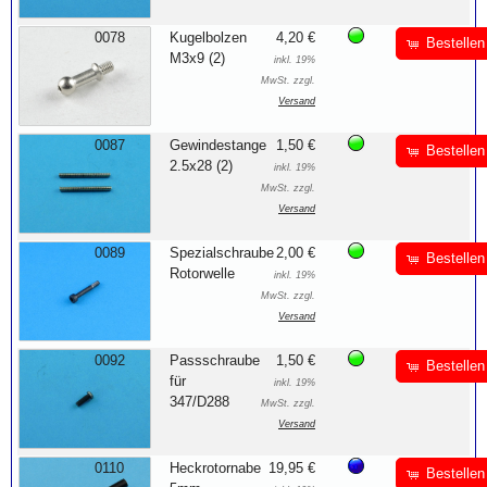
0078
Kugelbolzen
4,20 €
Bestellen
M3x9 (2)
inkl. 19%
MwSt. zzgl.
Versand
0087
Gewindestange
1,50 €
Bestellen
2.5x28 (2)
inkl. 19%
MwSt. zzgl.
Versand
0089
Spezialschraube
2,00 €
Bestellen
Rotorwelle
inkl. 19%
MwSt. zzgl.
Versand
0092
Passschraube
1,50 €
Bestellen
für
inkl. 19%
347/D288
MwSt. zzgl.
Versand
0110
Heckrotornabe
19,95 €
Bestellen