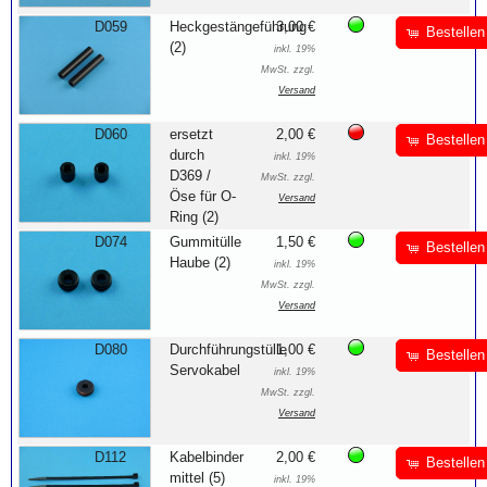
D059
Heckgestängeführung
3,00 €
Bestellen
(2)
inkl. 19%
MwSt. zzgl.
Versand
D060
ersetzt
2,00 €
Bestellen
durch
inkl. 19%
D369 /
MwSt. zzgl.
Öse für O-
Versand
Ring (2)
D074
Gummitülle
1,50 €
Bestellen
Haube (2)
inkl. 19%
MwSt. zzgl.
Versand
D080
Durchführungstülle
1,00 €
Bestellen
Servokabel
inkl. 19%
MwSt. zzgl.
Versand
D112
Kabelbinder
2,00 €
Bestellen
mittel (5)
inkl. 19%