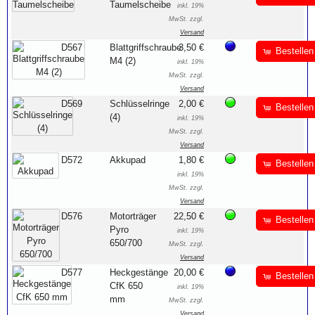
Taumelscheibe
inkl. 19%
MwSt. zzgl.
Versand
D567
Blattgriffschraube
3,50 €
Bestellen
M4 (2)
inkl. 19%
MwSt. zzgl.
Versand
D569
Schlüsselringe
2,00 €
Bestellen
(4)
inkl. 19%
MwSt. zzgl.
Versand
D572
Akkupad
1,80 €
Bestellen
inkl. 19%
MwSt. zzgl.
Versand
D576
Motorträger
22,50 €
Bestellen
Pyro
inkl. 19%
650/700
MwSt. zzgl.
Versand
D577
Heckgestänge
20,00 €
Bestellen
CfK 650
inkl. 19%
mm
MwSt. zzgl.
Versand