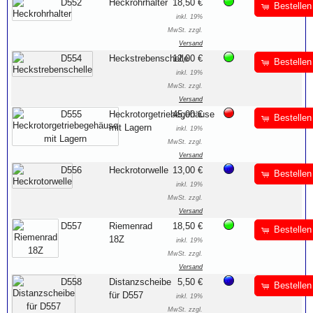
D552
Heckrohrhalter
18,50 €
Bestellen
inkl. 19%
MwSt. zzgl.
Versand
D554
Heckstrebenschelle
12,00 €
Bestellen
inkl. 19%
MwSt. zzgl.
Versand
D555
Heckrotorgetriebegehäuse
45,00 €
Bestellen
mit Lagern
inkl. 19%
MwSt. zzgl.
Versand
D556
Heckrotorwelle
13,00 €
Bestellen
inkl. 19%
MwSt. zzgl.
Versand
D557
Riemenrad
18,50 €
Bestellen
18Z
inkl. 19%
MwSt. zzgl.
Versand
D558
Distanzscheibe
5,50 €
Bestellen
für D557
inkl. 19%
MwSt. zzgl.