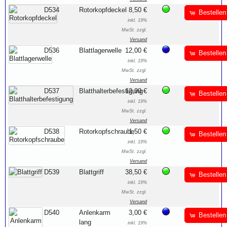
D534
Rotorkopfdeckel
8,50 €
Bestellen
inkl. 19%
MwSt. zzgl.
Versand
D536
Blattlagerwelle
12,00 €
Bestellen
inkl. 19%
MwSt. zzgl.
Versand
D537
Blatthalterbefestigung
12,00 €
Bestellen
inkl. 19%
MwSt. zzgl.
Versand
D538
Rotorkopfschraube
1,50 €
Bestellen
inkl. 19%
MwSt. zzgl.
Versand
D539
Blattgriff
38,50 €
Bestellen
inkl. 19%
MwSt. zzgl.
Versand
D540
Anlenkarm
3,00 €
Bestellen
lang
inkl. 19%