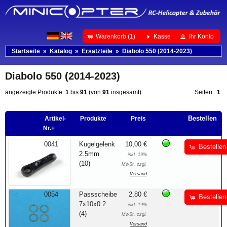
Warenkorb (1)
Kasse
Ihr Konto
Startseite
»
Katalog
»
Ersatzteile
»
Diabolo 550 (2014-2023)
Diabolo 550 (2014-2023)
angezeigte Produkte:
1
bis
91
(von
91
insgesamt)
Seiten:
1
Bestellen
Artikel-
Produkte
Preis
Nr.+
0041
Kugelgelenk
10,00 €
Bestellen
2.5mm
inkl. 19%
(10)
MwSt. zzgl.
Versand
0054
Passscheibe
2,80 €
Bestellen
7x10x0.2
inkl. 19%
(4)
MwSt. zzgl.
Versand