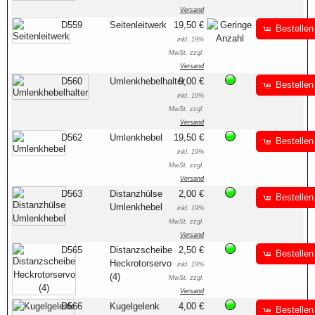
Versand
D559
Seitenleitwerk
19,50 €
Bestellen
inkl. 19%
MwSt. zzgl.
Versand
D560
Umlenkhebelhalter
9,00 €
Bestellen
inkl. 19%
MwSt. zzgl.
Versand
D562
Umlenkhebel
19,50 €
Bestellen
inkl. 19%
MwSt. zzgl.
Versand
D563
Distanzhülse
2,00 €
Bestellen
Umlenkhebel
inkl. 19%
MwSt. zzgl.
Versand
D565
Distanzscheibe
2,50 €
Bestellen
Heckrotorservo
inkl. 19%
(4)
MwSt. zzgl.
Versand
D566
Kugelgelenk
4,00 €
Bestellen