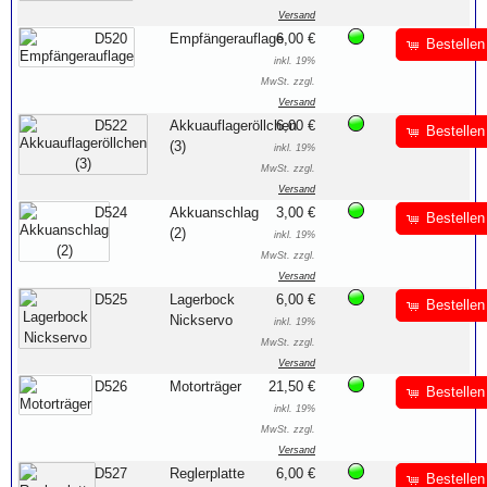
Versand
D520
Empfängerauflage
6,00 €
Bestellen
inkl. 19%
MwSt. zzgl.
Versand
D522
Akkuauflageröllchen
6,00 €
Bestellen
(3)
inkl. 19%
MwSt. zzgl.
Versand
D524
Akkuanschlag
3,00 €
Bestellen
(2)
inkl. 19%
MwSt. zzgl.
Versand
D525
Lagerbock
6,00 €
Bestellen
Nickservo
inkl. 19%
MwSt. zzgl.
Versand
D526
Motorträger
21,50 €
Bestellen
inkl. 19%
MwSt. zzgl.
Versand
D527
Reglerplatte
6,00 €
Bestellen