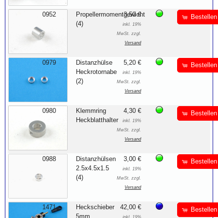
0952
Propellermomentgewicht
3,50 €
Bestellen
(4)
inkl. 19%
MwSt. zzgl.
Versand
0979
Distanzhülse
5,20 €
Bestellen
Heckrotornabe
inkl. 19%
(2)
MwSt. zzgl.
Versand
0980
Klemmring
4,30 €
Bestellen
Heckblatthalter
inkl. 19%
MwSt. zzgl.
Versand
0988
Distanzhülsen
3,00 €
Bestellen
2.5x4.5x1.5
inkl. 19%
(4)
MwSt. zzgl.
Versand
1471
Heckschieber
42,00 €
Bestellen
5mm
inkl. 19%