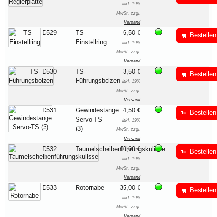
inkl. 19%
MwSt. zzgl.
Versand
D529
TS-
6,50 €
Bestellen
Einstellring
inkl. 19%
MwSt. zzgl.
Versand
D530
TS-
3,50 €
Bestellen
Führungsbolzen
inkl. 19%
MwSt. zzgl.
Versand
D531
Gewindestange
4,50 €
Bestellen
Servo-TS
inkl. 19%
(3)
MwSt. zzgl.
Versand
D532
Taumelscheibenführungskulisse
10,00 €
Bestellen
inkl. 19%
MwSt. zzgl.
Versand
D533
Rotornabe
35,00 €
Bestellen
inkl. 19%
MwSt. zzgl.
Versand