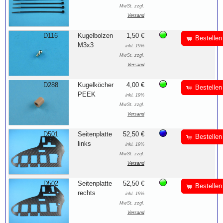
MwSt. zzgl.
Versand
D116
Kugelbolzen
1,50 €
Bestellen
M3x3
inkl. 19%
MwSt. zzgl.
Versand
D288
Kugelköcher
4,00 €
Bestellen
PEEK
inkl. 19%
MwSt. zzgl.
Versand
D501
Seitenplatte
52,50 €
Bestellen
links
inkl. 19%
MwSt. zzgl.
Versand
D502
Seitenplatte
52,50 €
Bestellen
rechts
inkl. 19%
MwSt. zzgl.
Versand