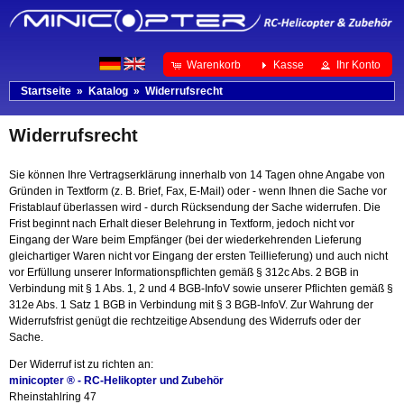
Warenkorb
Kasse
Ihr Konto
Startseite
»
Katalog
»
Widerrufsrecht
Widerrufsrecht
Sie können Ihre Vertragserklärung innerhalb von 14 Tagen ohne Angabe von
Gründen in Textform (z. B. Brief, Fax, E-Mail) oder - wenn Ihnen die Sache vor
Fristablauf überlassen wird - durch Rücksendung der Sache widerrufen. Die
Frist beginnt nach Erhalt dieser Belehrung in Textform, jedoch nicht vor
Eingang der Ware beim Empfänger (bei der wiederkehrenden Lieferung
gleichartiger Waren nicht vor Eingang der ersten Teillieferung) und auch nicht
vor Erfüllung unserer Informationspflichten gemäß § 312c Abs. 2 BGB in
Verbindung mit § 1 Abs. 1, 2 und 4 BGB-InfoV sowie unserer Pflichten gemäß §
312e Abs. 1 Satz 1 BGB in Verbindung mit § 3 BGB-InfoV. Zur Wahrung der
Widerrufsfrist genügt die rechtzeitige Absendung des Widerrufs oder der
Sache.
Der Widerruf ist zu richten an:
minicopter ® - RC-Helikopter und Zubehör
Rheinstahlring 47