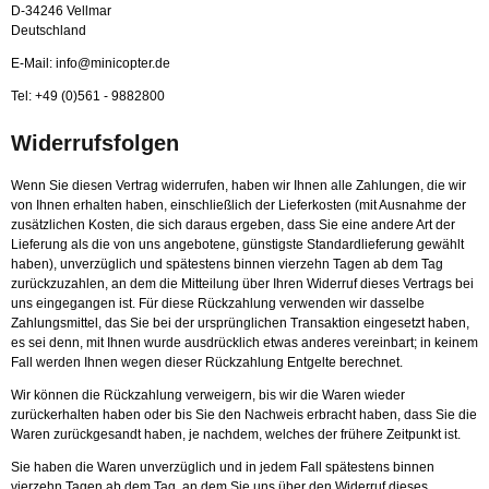
D-34246 Vellmar
Deutschland
E-Mail: info@minicopter.de
Tel: +49 (0)561 - 9882800
Widerrufsfolgen
Wenn Sie diesen Vertrag widerrufen, haben wir Ihnen alle Zahlungen, die wir
von Ihnen erhalten haben, einschließlich der Lieferkosten (mit Ausnahme der
zusätzlichen Kosten, die sich daraus ergeben, dass Sie eine andere Art der
Lieferung als die von uns angebotene, günstigste Standardlieferung gewählt
haben), unverzüglich und spätestens binnen vierzehn Tagen ab dem Tag
zurückzuzahlen, an dem die Mitteilung über Ihren Widerruf dieses Vertrags bei
uns eingegangen ist. Für diese Rückzahlung verwenden wir dasselbe
Zahlungsmittel, das Sie bei der ursprünglichen Transaktion eingesetzt haben,
es sei denn, mit Ihnen wurde ausdrücklich etwas anderes vereinbart; in keinem
Fall werden Ihnen wegen dieser Rückzahlung Entgelte berechnet.
Wir können die Rückzahlung verweigern, bis wir die Waren wieder
zurückerhalten haben oder bis Sie den Nachweis erbracht haben, dass Sie die
Waren zurückgesandt haben, je nachdem, welches der frühere Zeitpunkt ist.
Sie haben die Waren unverzüglich und in jedem Fall spätestens binnen
vierzehn Tagen ab dem Tag, an dem Sie uns über den Widerruf dieses