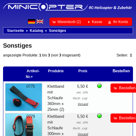
Warenkorb (2)
Kasse
Ihr Konto
Startseite
»
Katalog
»
Sonstiges
Sonstiges
angezeigte Produkte:
1
bis
3
(von
3
insgesamt)
Seiten:
1
Bestellen
Artikel-
Produkte
Preis
Nr.+
0775
Klettband
5,50 €
Bestellen
mit
inkl. 19%
Schlaufe
MwSt. zzgl.
360mm x
Versand
25mm (2)
0779
Klettband
5,50 €
Bestellen
mit
inkl. 19%
Schlaufe
MwSt. zzgl.
300mm x
Versand