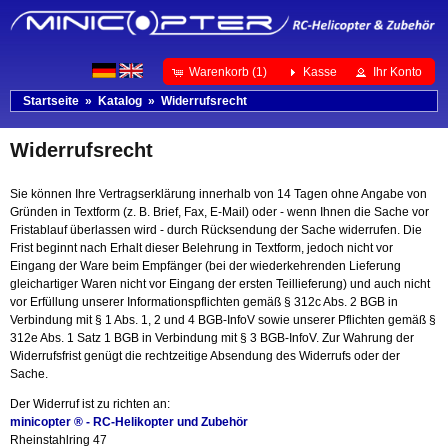
Warenkorb (1)
Kasse
Ihr Konto
Startseite
»
Katalog
»
Widerrufsrecht
Widerrufsrecht
Sie können Ihre Vertragserklärung innerhalb von 14 Tagen ohne Angabe von
Gründen in Textform (z. B. Brief, Fax, E-Mail) oder - wenn Ihnen die Sache vor
Fristablauf überlassen wird - durch Rücksendung der Sache widerrufen. Die
Frist beginnt nach Erhalt dieser Belehrung in Textform, jedoch nicht vor
Eingang der Ware beim Empfänger (bei der wiederkehrenden Lieferung
gleichartiger Waren nicht vor Eingang der ersten Teillieferung) und auch nicht
vor Erfüllung unserer Informationspflichten gemäß § 312c Abs. 2 BGB in
Verbindung mit § 1 Abs. 1, 2 und 4 BGB-InfoV sowie unserer Pflichten gemäß §
312e Abs. 1 Satz 1 BGB in Verbindung mit § 3 BGB-InfoV. Zur Wahrung der
Widerrufsfrist genügt die rechtzeitige Absendung des Widerrufs oder der
Sache.
Der Widerruf ist zu richten an:
minicopter ® - RC-Helikopter und Zubehör
Rheinstahlring 47