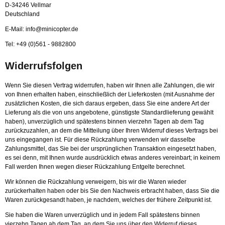
D-34246 Vellmar
Deutschland
E-Mail: info@minicopter.de
Tel: +49 (0)561 - 9882800
Widerrufsfolgen
Wenn Sie diesen Vertrag widerrufen, haben wir Ihnen alle Zahlungen, die wir
von Ihnen erhalten haben, einschließlich der Lieferkosten (mit Ausnahme der
zusätzlichen Kosten, die sich daraus ergeben, dass Sie eine andere Art der
Lieferung als die von uns angebotene, günstigste Standardlieferung gewählt
haben), unverzüglich und spätestens binnen vierzehn Tagen ab dem Tag
zurückzuzahlen, an dem die Mitteilung über Ihren Widerruf dieses Vertrags bei
uns eingegangen ist. Für diese Rückzahlung verwenden wir dasselbe
Zahlungsmittel, das Sie bei der ursprünglichen Transaktion eingesetzt haben,
es sei denn, mit Ihnen wurde ausdrücklich etwas anderes vereinbart; in keinem
Fall werden Ihnen wegen dieser Rückzahlung Entgelte berechnet.
Wir können die Rückzahlung verweigern, bis wir die Waren wieder
zurückerhalten haben oder bis Sie den Nachweis erbracht haben, dass Sie die
Waren zurückgesandt haben, je nachdem, welches der frühere Zeitpunkt ist.
Sie haben die Waren unverzüglich und in jedem Fall spätestens binnen
vierzehn Tagen ab dem Tag, an dem Sie uns über den Widerruf dieses