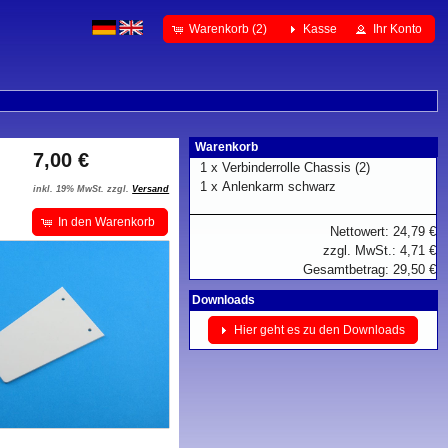
Warenkorb (2)
Kasse
Ihr Konto
Warenkorb
7,00 €
1 x
Verbinderrolle Chassis (2)
1 x
Anlenkarm schwarz
inkl. 19% MwSt. zzgl.
Versand
In den Warenkorb
Nettowert: 24,79 €
zzgl. MwSt.: 4,71 €
Gesamtbetrag: 29,50 €
Downloads
Hier geht es zu den Downloads