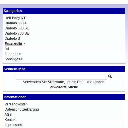
Kategorien
Heli-Baby NT
Diabolo 550->
Diabolo 600 SE
Diabolo 700 SE
Diabolo S
Ersatzteile
->
Iisi
Zubehör->
Sonstiges->
Schnellsuche
Verwenden Sie Stichworte, um ein Produkt zu finden.
erweiterte Suche
Informationen
Versandkosten
Datenschutzerklärung
AGB
Kontakt
Impressum