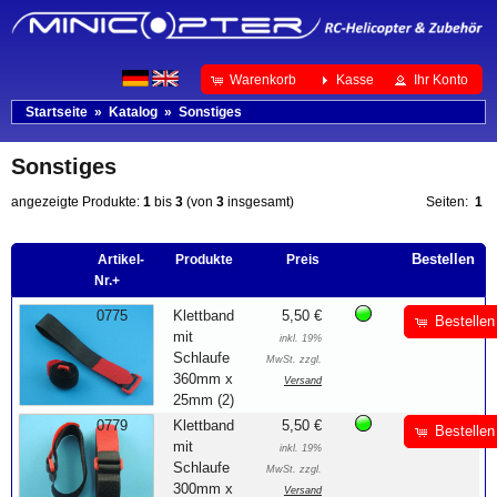
Warenkorb
Kasse
Ihr Konto
Startseite
»
Katalog
»
Sonstiges
Sonstiges
angezeigte Produkte:
1
bis
3
(von
3
insgesamt)
Seiten:
1
Bestellen
Artikel-
Produkte
Preis
Nr.+
0775
Klettband
5,50 €
Bestellen
mit
inkl. 19%
Schlaufe
MwSt. zzgl.
360mm x
Versand
25mm (2)
0779
Klettband
5,50 €
Bestellen
mit
inkl. 19%
Schlaufe
MwSt. zzgl.
300mm x
Versand