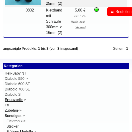
25mm (2)
0802
Klettband
5,00 €
Bestellen
mit
inkl. 19%
Schlaufe
MwSt. zzgl.
300mm x
Versand
16mm (2)
angezeigte Produkte:
1
bis
3
(von
3
insgesamt)
Seiten:
1
Kategorien
Heli-Baby NT
Diabolo 550->
Diabolo 600 SE
Diabolo 700 SE
Diabolo S
Ersatzteile
->
Iisi
Zubehör->
Sonstiges
->
Elektronik->
Stecker
Frühere Modelle->