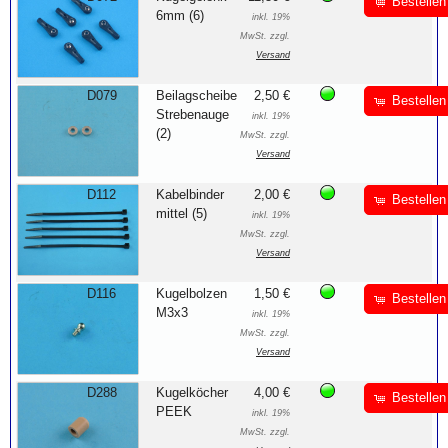
Bestellen
6mm (6)
inkl. 19%
MwSt. zzgl.
Versand
D079
Beilagscheibe
2,50 €
Bestellen
Strebenauge
inkl. 19%
(2)
MwSt. zzgl.
Versand
D112
Kabelbinder
2,00 €
Bestellen
mittel (5)
inkl. 19%
MwSt. zzgl.
Versand
D116
Kugelbolzen
1,50 €
Bestellen
M3x3
inkl. 19%
MwSt. zzgl.
Versand
D288
Kugelköcher
4,00 €
Bestellen
PEEK
inkl. 19%
MwSt. zzgl.