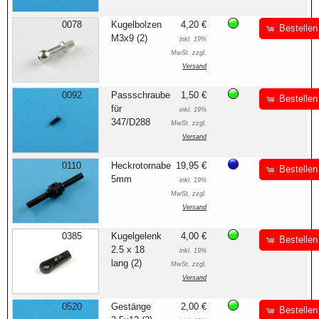
0078
Kugelbolzen
4,20 €
Bestellen
M3x9 (2)
inkl. 19%
MwSt. zzgl.
Versand
0092
Passschraube
1,50 €
Bestellen
für
inkl. 19%
347/D288
MwSt. zzgl.
Versand
0110
Heckrotornabe
19,95 €
Bestellen
5mm
inkl. 19%
MwSt. zzgl.
Versand
0385
Kugelgelenk
4,00 €
Bestellen
2.5 x 18
inkl. 19%
lang (2)
MwSt. zzgl.
Versand
0520
Gestänge
2,00 €
Bestellen