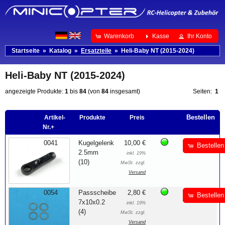
Warenkorb
Kasse
Ihr Konto
Startseite
»
Katalog
»
Ersatzteile
»
Heli-Baby NT (2015-2024)
Heli-Baby NT (2015-2024)
angezeigte Produkte:
1
bis
84
(von
84
insgesamt)
Seiten:
1
Bestellen
Artikel-
Produkte
Preis
Nr.+
0041
Kugelgelenk
10,00 €
Bestellen
2.5mm
inkl. 19%
(10)
MwSt. zzgl.
Versand
0054
Passscheibe
2,80 €
Bestellen
7x10x0.2
inkl. 19%
(4)
MwSt. zzgl.
Versand