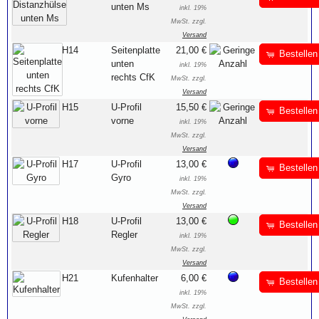
unten Ms
inkl. 19%
MwSt. zzgl.
Versand
H14
Seitenplatte
21,00 €
Bestellen
unten
inkl. 19%
rechts CfK
MwSt. zzgl.
Versand
H15
U-Profil
15,50 €
Bestellen
vorne
inkl. 19%
MwSt. zzgl.
Versand
H17
U-Profil
13,00 €
Bestellen
Gyro
inkl. 19%
MwSt. zzgl.
Versand
H18
U-Profil
13,00 €
Bestellen
Regler
inkl. 19%
MwSt. zzgl.
Versand
H21
Kufenhalter
6,00 €
Bestellen
inkl. 19%
MwSt. zzgl.