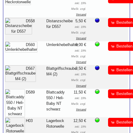
inkl. 19%
MwSt. zzgl.
Versand
D558
Distanzscheibe
5,50 €
Bestellen
für D557
inkl. 19%
MwSt. zzgl.
Versand
D560
Umlenkhebelhalter
9,00 €
Bestellen
inkl. 19%
MwSt. zzgl.
Versand
D567
Blattgriffschraube
3,50 €
Bestellen
M4 (2)
inkl. 19%
MwSt. zzgl.
Versand
D589
Blattcaddy
11,50 €
Bestellen
550 / Heli-
inkl. 19%
Baby NT
MwSt. zzgl.
schwarz
Versand
H03
Lagerbock
12,50 €
Bestellen
Rotorwelle
inkl. 19%
MwSt. zzgl.