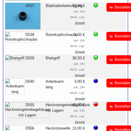
D537
Blatthalterbefestigung
12,00 €
Bestellen
inkl. 19%
MwSt. zzgl.
Versand
D538
Rotorkopfschraube
1,50 €
Bestellen
inkl. 19%
MwSt. zzgl.
Versand
D539
Blattgriff
38,50 €
Bestellen
inkl. 19%
MwSt. zzgl.
Versand
D540
Anlenkarm
3,00 €
Bestellen
lang
inkl. 19%
MwSt. zzgl.
Versand
D555
Heckrotorgetriebegehäuse
45,00 €
Bestellen
mit Lagern
inkl. 19%
MwSt. zzgl.
Versand
D556
Heckrotorwelle
13,00 €
Bestellen