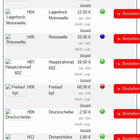
Versand
H04
Lagerbock
12,50 €
Bestellen
Motorwelle
inkl. 19%
MwSt. zzgl.
Versand
H05
Rotorwelle
15,00 €
Bestellen
inkl. 19%
MwSt. zzgl.
Versand
H07
Hauptzahnrad
19,50 €
Bestellen
60Z
inkl. 19%
MwSt. zzgl.
Versand
H08
Freilauf
68,00 €
Bestellen
kpl.
inkl. 19%
MwSt. zzgl.
Versand
H09
Druckscheibe
2,50 €
Bestellen
inkl. 19%
MwSt. zzgl.
Versand
H12
Distanzhülse
1,80 €
Bestellen