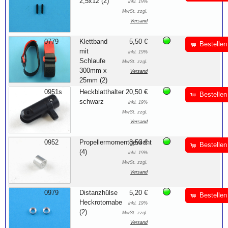
2,5x12 (2)
inkl. 19%
MwSt. zzgl.
Versand
0779
Klettband
5,50 €
Bestellen
mit
inkl. 19%
Schlaufe
MwSt. zzgl.
300mm x
Versand
25mm (2)
0951s
Heckblatthalter
20,50 €
Bestellen
schwarz
inkl. 19%
MwSt. zzgl.
Versand
0952
Propellermomentgewicht
3,50 €
Bestellen
(4)
inkl. 19%
MwSt. zzgl.
Versand
0979
Distanzhülse
5,20 €
Bestellen
Heckrotornabe
inkl. 19%
(2)
MwSt. zzgl.
Versand