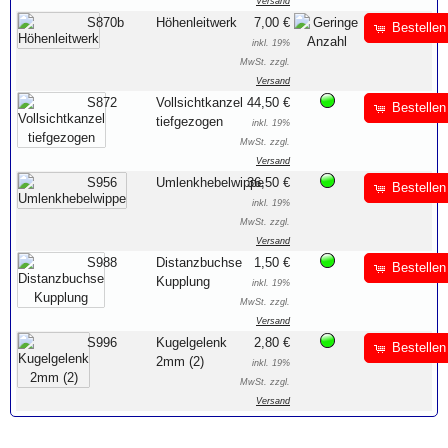
Versand
S870b
Höhenleitwerk
7,00 €
Bestellen
inkl. 19%
MwSt. zzgl.
Versand
S872
Vollsichtkanzel
44,50 €
Bestellen
tiefgezogen
inkl. 19%
MwSt. zzgl.
Versand
S956
Umlenkhebelwippe
36,50 €
Bestellen
inkl. 19%
MwSt. zzgl.
Versand
S988
Distanzbuchse
1,50 €
Bestellen
Kupplung
inkl. 19%
MwSt. zzgl.
Versand
S996
Kugelgelenk
2,80 €
Bestellen
2mm (2)
inkl. 19%
MwSt. zzgl.
Versand