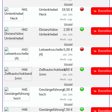
Versand
H41
Umlenkhebel
19,50 €
Bestellen
Heck
inkl. 19%
MwSt. zzgl.
Versand
H42
Distanzhülse
2,00 €
Bestellen
Umlenkhebel
inkl. 19%
MwSt. zzgl.
Versand
H43
Leitwerksschelle
5,00 €
Bestellen
(4)
inkl. 19%
MwSt. zzgl.
Versand
H44
Zellkautschukband
1,50 €
Bestellen
1mm
inkl. 19%
MwSt. zzgl.
Versand
H45
Gestängeführung
6,00 €
Bestellen
hoch
inkl. 19%
MwSt. zzgl.
Versand
H46
Gestängeführung
7,50 €
Bestellen