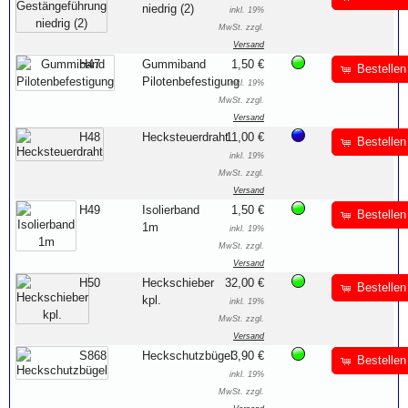
niedrig (2)
inkl. 19%
MwSt. zzgl.
Versand
H47
Gummiband
1,50 €
Bestellen
Pilotenbefestigung
inkl. 19%
MwSt. zzgl.
Versand
H48
Hecksteuerdraht
11,00 €
Bestellen
inkl. 19%
MwSt. zzgl.
Versand
H49
Isolierband
1,50 €
Bestellen
1m
inkl. 19%
MwSt. zzgl.
Versand
H50
Heckschieber
32,00 €
Bestellen
kpl.
inkl. 19%
MwSt. zzgl.
Versand
S868
Heckschutzbügel
3,90 €
Bestellen
inkl. 19%
MwSt. zzgl.