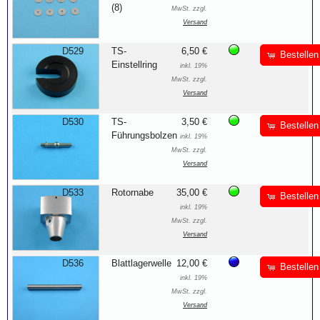
(8)
MwSt. zzgl.
Versand
D529
TS-
6,50 €
Bestellen
Einstellring
inkl. 19%
MwSt. zzgl.
Versand
D530
TS-
3,50 €
Bestellen
Führungsbolzen
inkl. 19%
MwSt. zzgl.
Versand
D533
Rotornabe
35,00 €
Bestellen
inkl. 19%
MwSt. zzgl.
Versand
D536
Blattlagerwelle
12,00 €
Bestellen
inkl. 19%
MwSt. zzgl.
Versand