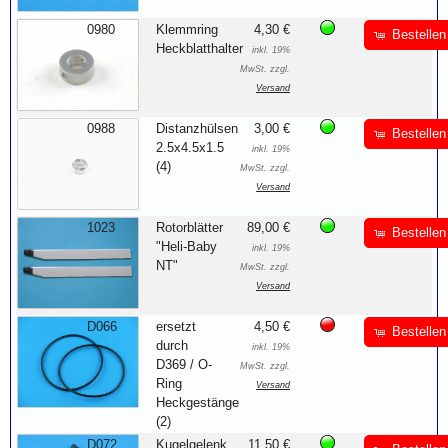
0980
Klemmring
4,30 €
Bestellen
Heckblatthalter
inkl. 19%
MwSt. zzgl.
Versand
0988
Distanzhülsen
3,00 €
Bestellen
2.5x4.5x1.5
inkl. 19%
(4)
MwSt. zzgl.
Versand
1023
Rotorblätter
89,00 €
Bestellen
"Heli-Baby
inkl. 19%
NT"
MwSt. zzgl.
Versand
D066
ersetzt
4,50 €
Bestellen
durch
inkl. 19%
D369 / O-
MwSt. zzgl.
Ring
Versand
Heckgestänge
(2)
D072
Kugelgelenk
11,50 €