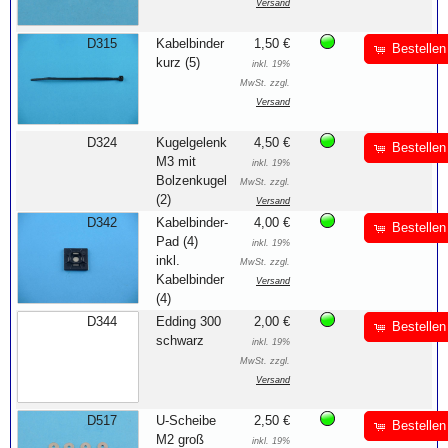
Versand
D315
Kabelbinder
1,50 €
Bestellen
kurz (5)
inkl. 19%
MwSt. zzgl.
Versand
D324
Kugelgelenk
4,50 €
Bestellen
M3 mit
inkl. 19%
Bolzenkugel
MwSt. zzgl.
(2)
Versand
D342
Kabelbinder-
4,00 €
Bestellen
Pad (4)
inkl. 19%
inkl.
MwSt. zzgl.
Kabelbinder
Versand
(4)
D344
Edding 300
2,00 €
Bestellen
schwarz
inkl. 19%
MwSt. zzgl.
Versand
D517
U-Scheibe
2,50 €
Bestellen
M2 groß
inkl. 19%