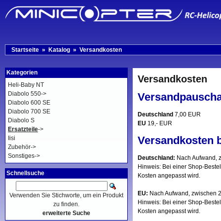
Startseite
»
Katalog
»
Versandkosten
Kategorien
Versandkosten
Heli-Baby NT
Diabolo 550->
Versandpauscha
Diabolo 600 SE
Diabolo 700 SE
Deutschland
7,00 EUR
Diabolo S
EU
19,- EUR
Ersatzteile
->
Versandkosten 
Iisi
Zubehör->
Sonstiges->
Deutschland:
Nach Aufwand, z
Hinweis: Bei einer Shop-Beste
Schnellsuche
Kosten angepasst wird.
EU:
Nach Aufwand, zwischen 2
Verwenden Sie Stichworte, um ein Produkt
Hinweis: Bei einer Shop-Bestel
zu finden.
Kosten angepasst wird.
erweiterte Suche