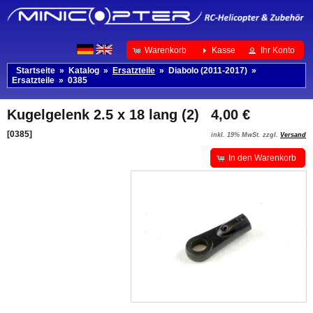
Warenkorb
Kasse
Ihr Konto
Startseite
»
Katalog
»
Ersatzteile
»
Diabolo (2011-2017)
»
Ersatzteile
»
0385
Kugelgelenk 2.5 x 18 lang (2)
4,00 €
[0385]
inkl. 19% MwSt. zzgl.
Versand
In den Warenkorb