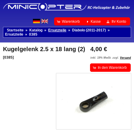
Warenkorb
Kasse
Ihr Konto
Startseite
»
Katalog
»
Ersatzteile
»
Diabolo (2011-2017)
»
Ersatzteile
»
0385
Kugelgelenk 2.5 x 18 lang (2)
4,00 €
[0385]
inkl. 19% MwSt. zzgl.
Versand
In den Warenkorb