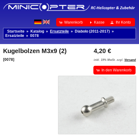
Warenkorb
Kasse
Ihr Konto
Startseite
»
Katalog
»
Ersatzteile
»
Diabolo (2011-2017)
»
Ersatzteile
»
0078
Kugelbolzen M3x9 (2)
4,20 €
[0078]
inkl. 19% MwSt. zzgl.
Versand
In den Warenkorb