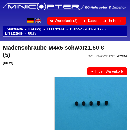
Warenkorb (3)
Kasse
Ihr Konto
Startseite
»
Katalog
»
Ersatzteile
»
Diabolo (2011-2017)
»
Ersatzteile
»
0035
Madenschraube M4x5 schwarz
1,50 €
(5)
inkl. 19% MwSt. zzgl.
Versand
[0035]
In den Warenkorb