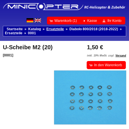
Warenkorb (1)
Kasse
Ihr Konto
Startseite
»
Katalog
»
Ersatzteile
»
Diabolo 800/2018 (2018-2022)
»
Ersatzteile
»
0001
U-Scheibe M2 (20)
1,50 €
[0001]
inkl. 19% MwSt. zzgl.
Versand
In den Warenkorb