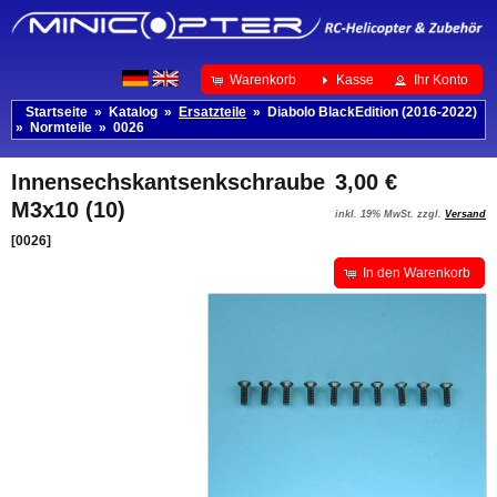
Warenkorb
Kasse
Ihr Konto
Startseite
»
Katalog
»
Ersatzteile
»
Diabolo BlackEdition (2016-2022)
»
Normteile
»
0026
Innensechskantsenkschraube
3,00 €
M3x10 (10)
inkl. 19% MwSt. zzgl.
Versand
[0026]
In den Warenkorb