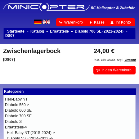
Warenkorb
Kasse
Ihr Konto
Startseite
»
Katalog
»
Ersatzteile
»
Diabolo 700 SE (2021-2024)
»
D807
Zwischenlagerbock
24,00 €
[D807]
inkl. 19% MwSt. zzgl.
Versand
In den Warenkorb
Kategorien
Heli-Baby NT
Diabolo 550->
Diabolo 600 SE
Diabolo 700 SE
Diabolo S
Ersatzteile
->
Heli-Baby NT (2015-2024)->
Diabolo 550 (2014-2023)->