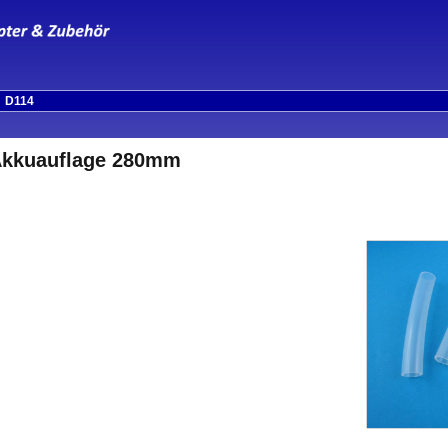
»
D114
 Akkuauflage 280mm