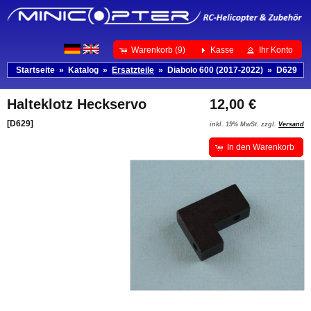
Warenkorb (9)
Kasse
Ihr Konto
Startseite
»
Katalog
»
Ersatzteile
»
Diabolo 600 (2017-2022)
»
D629
Halteklotz Heckservo
12,00 €
[D629]
inkl. 19% MwSt. zzgl.
Versand
In den Warenkorb