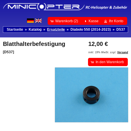
Warenkorb (2)
Kasse
Ihr Konto
Startseite
»
Katalog
»
Ersatzteile
»
Diabolo 550 (2014-2023)
»
D537
Blatthalterbefestigung
12,00 €
[D537]
inkl. 19% MwSt. zzgl.
Versand
In den Warenkorb