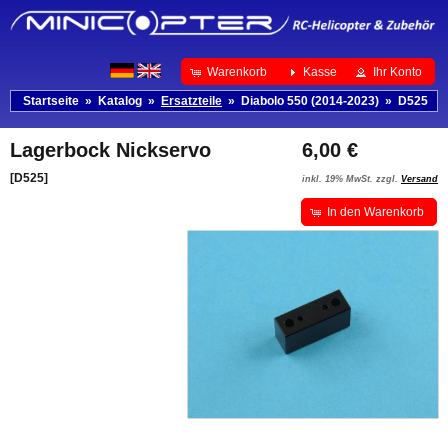
Warenkorb
Kasse
Ihr Konto
Startseite
»
Katalog
»
Ersatzteile
»
Diabolo 550 (2014-2023)
»
D525
Lagerbock Nickservo
6,00 €
[D525]
inkl. 19% MwSt. zzgl.
Versand
In den Warenkorb