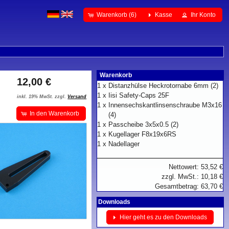
Warenkorb (6)
Kasse
Ihr Konto
Warenkorb
12,00 €
1 x
Distanzhülse Heckrotornabe 6mm (2)
1 x
Iisi Safety-Caps 25F
inkl. 19% MwSt. zzgl.
Versand
1 x
Innensechskantlinsenschraube M3x16
In den Warenkorb
(4)
1 x
Passcheibe 3x5x0.5 (2)
1 x
Kugellager F8x19x6RS
1 x
Nadellager
Nettowert: 53,52 €
zzgl. MwSt.: 10,18 €
Gesamtbetrag: 63,70 €
Downloads
Hier geht es zu den Downloads