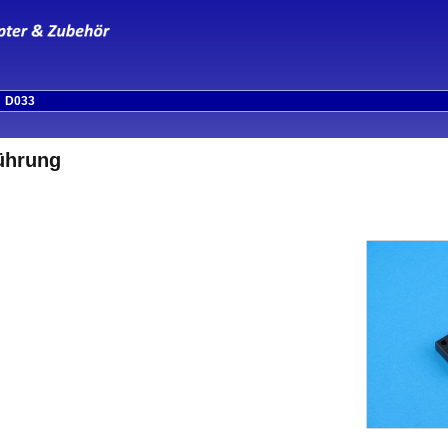
»
D033
ührung