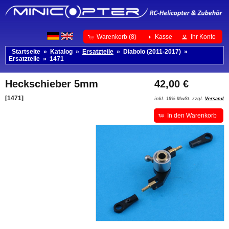
Warenkorb (8)
Kasse
Ihr Konto
Startseite
»
Katalog
»
Ersatzteile
»
Diabolo (2011-2017)
»
Ersatzteile
»
1471
Heckschieber 5mm
42,00 €
[1471]
inkl. 19% MwSt. zzgl.
Versand
In den Warenkorb