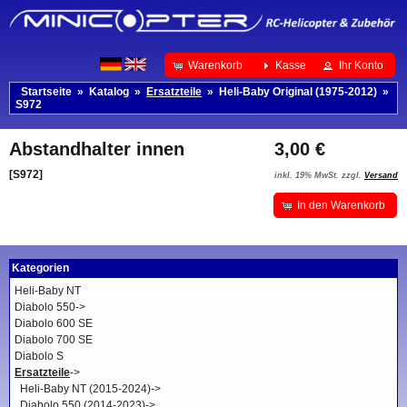
Warenkorb
Kasse
Ihr Konto
Startseite
»
Katalog
»
Ersatzteile
»
Heli-Baby Original (1975-2012)
»
S972
Abstandhalter innen
3,00 €
[S972]
inkl. 19% MwSt. zzgl.
Versand
In den Warenkorb
Kategorien
Heli-Baby NT
Diabolo 550->
Diabolo 600 SE
Diabolo 700 SE
Diabolo S
Ersatzteile
->
Heli-Baby NT (2015-2024)->
Diabolo 550 (2014-2023)->