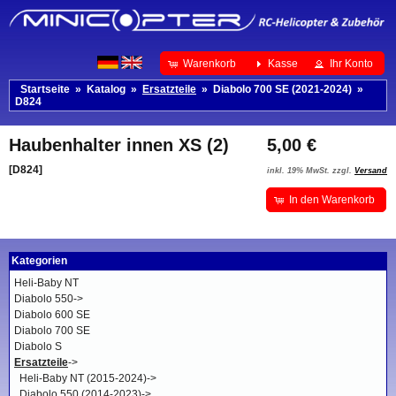
Warenkorb
Kasse
Ihr Konto
Startseite
»
Katalog
»
Ersatzteile
»
Diabolo 700 SE (2021-2024)
»
D824
Haubenhalter innen XS (2)
5,00 €
[D824]
inkl. 19% MwSt. zzgl.
Versand
In den Warenkorb
Kategorien
Heli-Baby NT
Diabolo 550->
Diabolo 600 SE
Diabolo 700 SE
Diabolo S
Ersatzteile
->
Heli-Baby NT (2015-2024)->
Diabolo 550 (2014-2023)->