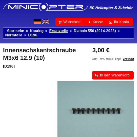
Warenkorb
Kasse
Ihr Konto
Startseite
»
Katalog
»
Ersatzteile
»
Diabolo 550 (2014-2023)
»
Normteile
»
D196
Innensechskantschraube
3,00 €
M3x6 12.9 (10)
inkl. 19% MwSt. zzgl.
Versand
[D196]
In den Warenkorb