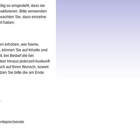
g so eingestellt, dass sie
aktivieren. Bitte verwenden
 beachten Sie, dass einzelne
rt haben.
ten erhoben, wie Name,
, können Sie auf Inhalte und
, bei Bedarf die bei
ber hinaus jederzeit Auskunft
uch auf Ihren Wunsch, soweit
en Sie bitte die am Ende
.
 entsprechende