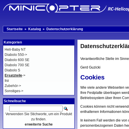
Startseite
»
Katalog
»
Datenschutzerklärung
Kategorien
Datenschutzerklä
Heli-Baby NT
Diabolo 550->
Verantwortliche Stelle im Sinne
Diabolo 600 SE
Diabolo 700 SE
Gerd Guzicki
Diabolo S
Ersatzteile
->
Cookies
Iisi
Zubehör->
Wie viele andere Webseiten ve
Sonstiges->
Ihre Festplatte übertragen wer
Betriebssystem über Ihren Com
Schnellsuche
Cookies können nicht verwende
enthaltenen Informationen könn
Verwenden Sie Stichworte, um ein Produkt
zu finden.
In keinem Fall werden die von 
erweiterte Suche
personenbezogenen Daten herg