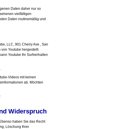
ogenen Daten daher nur so
sehenen vielfältigen
henden Daten routinemäßig und
ube, LLC, 901 Cherry Ave., San
von Youtube hergestellt.
kann Youtube Ihr Surfverhalten
.
tube-Videos mit keinen
sinformationen ab. Möchten
:
und Widerspruch
. Ebenso haben Sie das Recht
ng, Löschung Ihrer