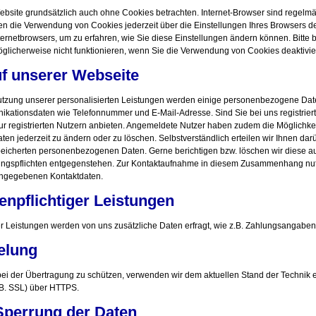
bsite grundsätzlich auch ohne Cookies betrachten. Internet-Browser sind regelmäßi
n die Verwendung von Cookies jederzeit über die Einstellungen Ihres Browsers de
Internetbrowsers, um zu erfahren, wie Sie diese Einstellungen ändern können. Bitte
glicherweise nicht funktionieren, wenn Sie die Verwendung von Cookies deaktivie
uf unserer Webseite
 Nutzung unserer personalisierten Leistungen werden einige personenbezogene Da
ikationsdaten wie Telefonnummer und E-Mail-Adresse. Sind Sie bei uns registriert
nur registrierten Nutzern anbieten. Angemeldete Nutzer haben zudem die Möglichkeit
n jederzeit zu ändern oder zu löschen. Selbstverständlich erteilen wir Ihnen darü
peicherten personenbezogenen Daten. Gerne berichtigen bzw. löschen wir diese a
ungspflichten entgegenstehen. Zur Kontaktaufnahme in diesem Zusammenhang nutz
angegebenen Kontaktdaten.
enpflichtiger Leistungen
er Leistungen werden von uns zusätzliche Daten erfragt, wie z.B. Zahlungsangaben
elung
 bei der Übertragung zu schützen, verwenden wir dem aktuellen Stand der Technik
 B. SSL) über HTTPS.
Sperrung der Daten