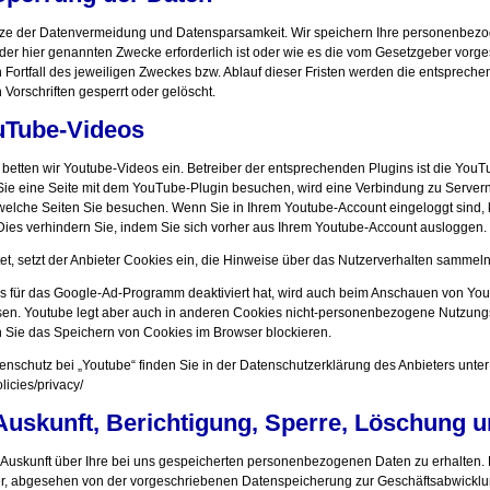
ätze der Datenvermeidung und Datensparsamkeit. Wir speichern Ihre personenbez
 der hier genannten Zwecke erforderlich ist oder wie es die vom Gesetzgeber vorge
 Fortfall des jeweiligen Zweckes bzw. Ablauf dieser Fristen werden die entsprec
Vorschriften gesperrt oder gelöscht.
uTube-Videos
betten wir Youtube-Videos ein. Betreiber der entsprechenden Plugins ist die YouT
e eine Seite mit dem YouTube-Plugin besuchen, wird eine Verbindung zu Servern 
 welche Seiten Sie besuchen. Wenn Sie in Ihrem Youtube-Account eingeloggt sind, 
Dies verhindern Sie, indem Sie sich vorher aus Ihrem Youtube-Account ausloggen.
et, setzt der Anbieter Cookies ein, die Hinweise über das Nutzerverhalten sammeln
 für das Google-Ad-Programm deaktiviert hat, wird auch beim Anschauen von You
en. Youtube legt aber auch in anderen Cookies nicht-personenbezogene Nutzung
n Sie das Speichern von Cookies im Browser blockieren.
nschutz bei „Youtube“ finden Sie in der Datenschutzerklärung des Anbieters unter
licies/privacy/
 Auskunft, Berichtigung, Sperre, Löschung 
t Auskunft über Ihre bei uns gespeicherten personenbezogenen Daten zu erhalten
er, abgesehen von der vorgeschriebenen Datenspeicherung zur Geschäftsabwicklu