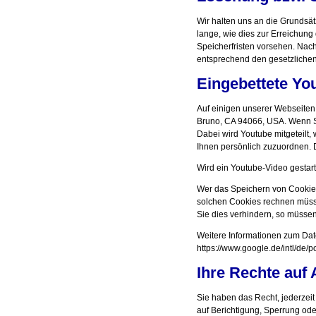
Wir halten uns an die Grunds
lange, wie dies zur Erreichung
Speicherfristen vorsehen. Nach
entsprechend den gesetzlichen 
Eingebettete Yo
Auf einigen unserer Webseiten 
Bruno, CA 94066, USA. Wenn Si
Dabei wird Youtube mitgeteilt,
Ihnen persönlich zuzuordnen. 
Wird ein Youtube-Video gestart
Wer das Speichern von Cookies
solchen Cookies rechnen müss
Sie dies verhindern, so müsse
Weitere Informationen zum Date
https://www.google.de/intl/de/po
Ihre Rechte auf
Sie haben das Recht, jederzei
auf Berichtigung, Sperrung od