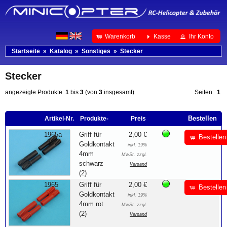
Warenkorb
Kasse
Ihr Konto
Startseite
»
Katalog
»
Sonstiges
»
Stecker
Stecker
angezeigte Produkte:
1
bis
3
(von
3
insgesamt)
Seiten:
1
Bestellen
Artikel-Nr.
Produkte-
Preis
1965a
Griff für
2,00 €
Bestellen
Goldkontakt
inkl. 19%
4mm
MwSt. zzgl.
schwarz
Versand
(2)
1965
Griff für
2,00 €
Bestellen
Goldkontakt
inkl. 19%
4mm rot
MwSt. zzgl.
(2)
Versand