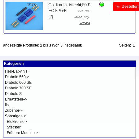
1973
Goldkontaktstecker
4,20 €
Bestellen
EC 5 S+B
inkl. 19%
(2)
MwSt. zzgl.
Versand
angezeigte Produkte:
1
bis
3
(von
3
insgesamt)
Seiten:
1
Kategorien
Heli-Baby NT
Diabolo 550->
Diabolo 600 SE
Diabolo 700 SE
Diabolo S
Ersatzteile
->
Iisi
Zubehör->
Sonstiges
->
Elektronik->
Stecker
Frühere Modelle->