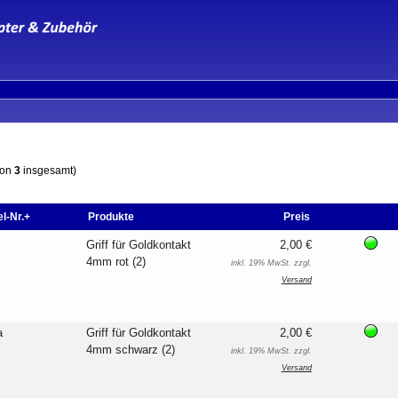
von
3
insgesamt)
el-Nr.+
Produkte
Preis
Griff für Goldkontakt
2,00 €
4mm rot (2)
inkl. 19% MwSt. zzgl.
Versand
a
Griff für Goldkontakt
2,00 €
4mm schwarz (2)
inkl. 19% MwSt. zzgl.
Versand