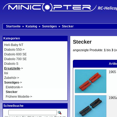
Startseite
»
Katalog
»
Sonstiges
»
Stecker
Kategorien
Stecker
Heli-Baby NT
Diabolo 550->
angezeigte Produkte:
1
bis
3
(
Diabolo 600 SE
Diabolo 700 SE
Diabolo S
Artik
Ersatzteile
->
1965
Iisi
Zubehör->
Sonstiges
->
Elektronik->
Stecker
Frühere Modelle->
1965
Schnellsuche