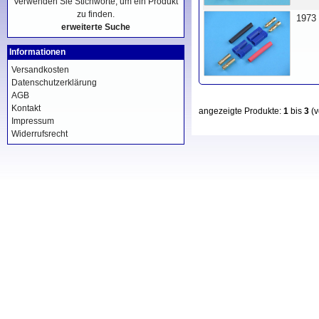
Verwenden Sie Stichworte, um ein Produkt
zu finden.
1973
erweiterte Suche
Informationen
Versandkosten
Datenschutzerklärung
AGB
Kontakt
angezeigte Produkte:
1
bis
3
(
Impressum
Widerrufsrecht