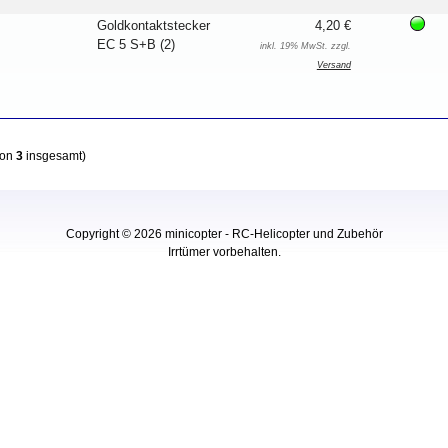
Goldkontaktstecker
4,20 €
EC 5 S+B (2)
inkl. 19% MwSt. zzgl.
Versand
von
3
insgesamt)
Copyright © 2026
minicopter - RC-Helicopter und Zubehör
Irrtümer vorbehalten.