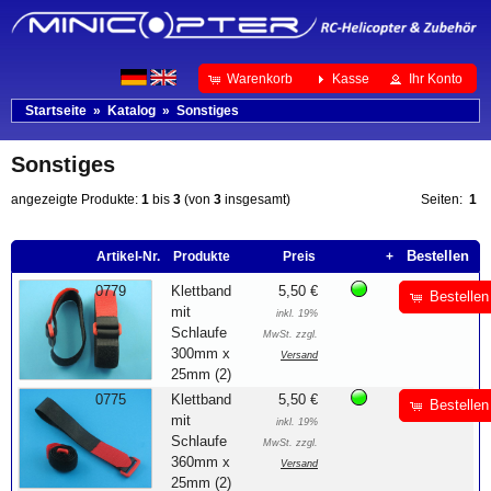
Warenkorb
Kasse
Ihr Konto
Startseite
»
Katalog
»
Sonstiges
Sonstiges
angezeigte Produkte:
1
bis
3
(von
3
insgesamt)
Seiten:
1
Bestellen
Artikel-Nr.
Produkte
Preis
+
0779
Klettband
5,50 €
Bestellen
mit
inkl. 19%
Schlaufe
MwSt. zzgl.
300mm x
Versand
25mm (2)
0775
Klettband
5,50 €
Bestellen
mit
inkl. 19%
Schlaufe
MwSt. zzgl.
360mm x
Versand
25mm (2)