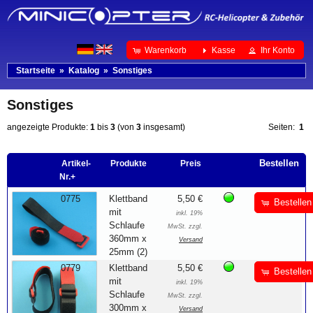
Warenkorb
Kasse
Ihr Konto
Startseite
»
Katalog
»
Sonstiges
Sonstiges
angezeigte Produkte:
1
bis
3
(von
3
insgesamt)
Seiten:
1
Bestellen
Artikel-
Produkte
Preis
Nr.+
0775
Klettband
5,50 €
Bestellen
mit
inkl. 19%
Schlaufe
MwSt. zzgl.
360mm x
Versand
25mm (2)
0779
Klettband
5,50 €
Bestellen
mit
inkl. 19%
Schlaufe
MwSt. zzgl.
300mm x
Versand