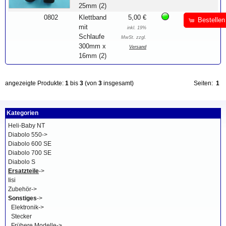
25mm (2)
0802
Klettband
5,00 €
Bestellen
mit
inkl. 19%
Schlaufe
MwSt. zzgl.
300mm x
Versand
16mm (2)
angezeigte Produkte:
1
bis
3
(von
3
insgesamt)
Seiten:
1
Kategorien
Heli-Baby NT
Diabolo 550->
Diabolo 600 SE
Diabolo 700 SE
Diabolo S
Ersatzteile
->
Iisi
Zubehör->
Sonstiges
->
Elektronik->
Stecker
Frühere Modelle->