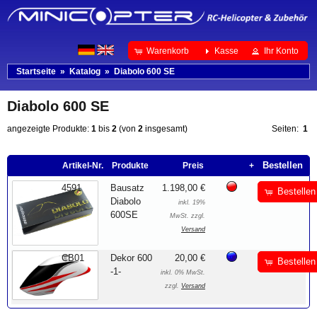
Warenkorb
Kasse
Ihr Konto
Startseite
»
Katalog
»
Diabolo 600 SE
Diabolo 600 SE
angezeigte Produkte:
1
bis
2
(von
2
insgesamt)
Seiten:
1
Bestellen
Artikel-Nr.
Produkte
Preis
+
4591
Bausatz
1.198,00 €
Bestellen
Diabolo
inkl. 19%
600SE
MwSt. zzgl.
Versand
CB01
Dekor 600
20,00 €
Bestellen
-1-
inkl. 0% MwSt.
zzgl.
Versand