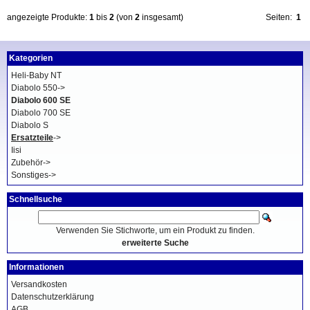
angezeigte Produkte:
1
bis
2
(von
2
insgesamt)
Seiten:
1
Kategorien
Heli-Baby NT
Diabolo 550->
Diabolo 600 SE
Diabolo 700 SE
Diabolo S
Ersatzteile
->
Iisi
Zubehör->
Sonstiges->
Schnellsuche
Verwenden Sie Stichworte, um ein Produkt zu finden.
erweiterte Suche
Informationen
Versandkosten
Datenschutzerklärung
AGB