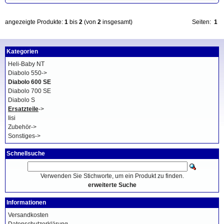
angezeigte Produkte:
1
bis
2
(von
2
insgesamt)
Seiten:
1
Kategorien
Heli-Baby NT
Diabolo 550->
Diabolo 600 SE
Diabolo 700 SE
Diabolo S
Ersatzteile
->
Iisi
Zubehör->
Sonstiges->
Schnellsuche
Verwenden Sie Stichworte, um ein Produkt zu finden.
erweiterte Suche
Informationen
Versandkosten