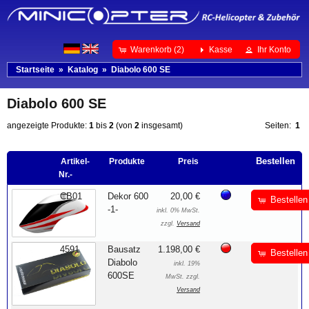
Warenkorb (2)
Kasse
Ihr Konto
Startseite
»
Katalog
»
Diabolo 600 SE
Diabolo 600 SE
angezeigte Produkte:
1
bis
2
(von
2
insgesamt)
Seiten:
1
Bestellen
Artikel-
Produkte
Preis
Nr.-
CB01
Dekor 600
20,00 €
Bestellen
-1-
inkl. 0% MwSt.
zzgl.
Versand
4591
Bausatz
1.198,00 €
Bestellen
Diabolo
inkl. 19%
600SE
MwSt. zzgl.
Versand