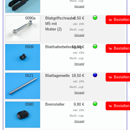
MwSt. zzgl.
Versand
0090a
Blattgriffschraube
8,50 €
Bestellen
M5 mit
inkl. 19%
Mutter (2)
MwSt. zzgl.
Versand
0509
Blatthalterbefestigung
14,50 €
Bestellen
inkl. 19%
MwSt. zzgl.
Versand
0521
Blattlagerwelle
18,50 €
Bestellen
inkl. 19%
MwSt. zzgl.
Versand
0580
Bremsteller
9,80 €
Bestellen
inkl. 19%
MwSt. zzgl.
Versand