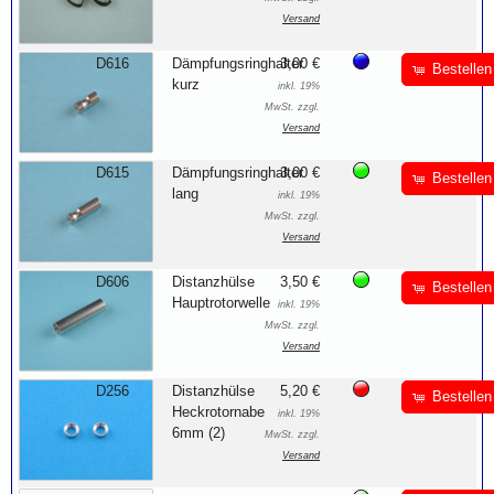
Versand
D616
Dämpfungsringhalter
3,00 €
Bestellen
kurz
inkl. 19%
MwSt. zzgl.
Versand
D615
Dämpfungsringhalter
3,00 €
Bestellen
lang
inkl. 19%
MwSt. zzgl.
Versand
D606
Distanzhülse
3,50 €
Bestellen
Hauptrotorwelle
inkl. 19%
MwSt. zzgl.
Versand
D256
Distanzhülse
5,20 €
Bestellen
Heckrotornabe
inkl. 19%
6mm (2)
MwSt. zzgl.
Versand