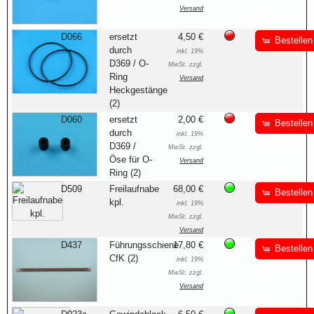
Versand
D066
ersetzt
4,50 €
Bestellen
durch
inkl. 19%
D369 / O-
MwSt. zzgl.
Ring
Versand
Heckgestänge
(2)
D060
ersetzt
2,00 €
Bestellen
durch
inkl. 19%
D369 /
MwSt. zzgl.
Öse für O-
Versand
Ring (2)
D509
Freilaufnabe
68,00 €
Bestellen
kpl.
inkl. 19%
MwSt. zzgl.
Versand
D437
Führungsschiene
17,80 €
Bestellen
CfK (2)
inkl. 19%
MwSt. zzgl.
Versand