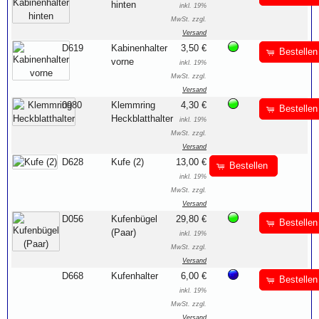
hinten
inkl. 19%
MwSt. zzgl.
Versand
D619
Kabinenhalter
3,50 €
Bestellen
vorne
inkl. 19%
MwSt. zzgl.
Versand
0980
Klemmring
4,30 €
Bestellen
Heckblatthalter
inkl. 19%
MwSt. zzgl.
Versand
D628
Kufe (2)
13,00 €
Bestellen
inkl. 19%
MwSt. zzgl.
Versand
D056
Kufenbügel
29,80 €
Bestellen
(Paar)
inkl. 19%
MwSt. zzgl.
Versand
D668
Kufenhalter
6,00 €
Bestellen
inkl. 19%
MwSt. zzgl.
Versand