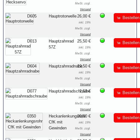
MwSt. zzgl.
Versand
D605
Hauptrotorwelle
26,00 €
Bestellen
inkl. 19%
MwSt. zzgl.
Versand
D013
Hauptzahnrad
25,50 €
Bestellen
57Z
inkl. 19%
MwSt. zzgl.
Versand
D604
Hauptzahnradnabe
19,50 €
Bestellen
inkl. 19%
MwSt. zzgl.
Versand
D077
Hauptzahnradschraube
2,50 €
Bestellen
inkl. 19%
MwSt. zzgl.
Versand
0350
Heckanlenkungsrohr
20,00 €
Bestellen
CfK mit
inkl. 19%
Gewinden
MwSt. zzgl.
Versand