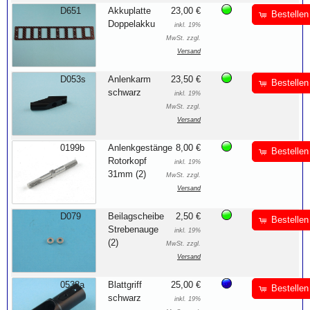
D651
Akkuplatte
23,00 €
Bestellen
Doppelakku
inkl. 19%
MwSt. zzgl.
Versand
D053s
Anlenkarm
23,50 €
Bestellen
schwarz
inkl. 19%
MwSt. zzgl.
Versand
0199b
Anlenkgestänge
8,00 €
Bestellen
Rotorkopf
inkl. 19%
31mm (2)
MwSt. zzgl.
Versand
D079
Beilagscheibe
2,50 €
Bestellen
Strebenauge
inkl. 19%
(2)
MwSt. zzgl.
Versand
0538a
Blattgriff
25,00 €
Bestellen
schwarz
inkl. 19%