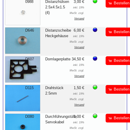
0988
Distanzhülsen
3,00 €
Bestellen
2.5x4.5x1.5
inkl. 19%
(4)
MwSt. zzgl.
Versand
D646
Distanzscheibe
6,00 €
Bestellen
Heckgehäuse
inkl. 19%
MwSt. zzgl.
Versand
D607
Domlagerplatte
34,50 €
Bestellen
inkl. 19%
MwSt. zzgl.
Versand
D115
Drahtstück
1,50 €
Bestellen
2.5mm
inkl. 19%
MwSt. zzgl.
Versand
D080
Durchführungstülle
1,00 €
Bestellen
Servokabel
inkl. 19%
MwSt. zzgl.