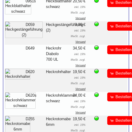
0951s
Heckblatthalter
20,50 €
Bestellen
schwarz
inkl. 19%
MwSt. zzgl.
Versand
D059
Heckgestängeführung
3,00 €
Bestellen
(2)
inkl. 19%
MwSt. zzgl.
Versand
D649
Heckrohr
34,50 €
Bestellen
Diabolo
inkl. 19%
700 UL
MwSt. zzgl.
Versand
D620
Heckrohrhalter
19,50 €
Bestellen
inkl. 19%
MwSt. zzgl.
Versand
D620s
Heckrohrklammer
24,00 €
Bestellen
schwarz
inkl. 19%
MwSt. zzgl.
Versand
D255
Heckrotornabe
19,50 €
Bestellen
6mm
inkl. 19%
MwSt. zzgl.