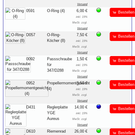
Versand
0591
O-Ring (4)
6,00 €
Bestellen
inkl. 19%
MwSt. zzgl.
Versand
D057
O-Ring-
7,50 €
Bestellen
Köcher (8)
inkl. 19%
MwSt. zzgl.
Versand
0092
Passschraube
1,50 €
Bestellen
für
inkl. 19%
347/D288
MwSt. zzgl.
Versand
0952
Propellermomentgewicht
3,50 €
Bestellen
(4)
inkl. 19%
MwSt. zzgl.
Versand
D431
Reglerplatte
14,00 €
Bestellen
YGE
inkl. 19%
Aureus
MwSt. zzgl.
Versand
D610
Riemenrad
26,00 €
Bestellen