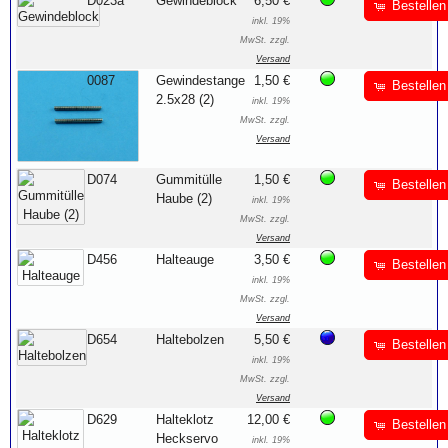
D023a
Gewindeblock
6,50 €
Bestellen
inkl. 19%
MwSt. zzgl.
Versand
0087
Gewindestange
1,50 €
Bestellen
2.5x28 (2)
inkl. 19%
MwSt. zzgl.
Versand
D074
Gummitülle
1,50 €
Bestellen
Haube (2)
inkl. 19%
MwSt. zzgl.
Versand
D456
Halteauge
3,50 €
Bestellen
inkl. 19%
MwSt. zzgl.
Versand
D654
Haltebolzen
5,50 €
Bestellen
inkl. 19%
MwSt. zzgl.
Versand
D629
Halteklotz
12,00 €
Bestellen
Heckservo
inkl. 19%