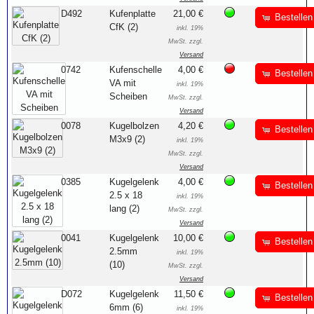
D492
Kufenplatte
21,00 €
Bestellen
CfK (2)
inkl. 19%
MwSt. zzgl.
Versand
0742
Kufenschelle
4,00 €
Bestellen
VA mit
inkl. 19%
Scheiben
MwSt. zzgl.
Versand
0078
Kugelbolzen
4,20 €
Bestellen
M3x9 (2)
inkl. 19%
MwSt. zzgl.
Versand
0385
Kugelgelenk
4,00 €
Bestellen
2.5 x 18
inkl. 19%
lang (2)
MwSt. zzgl.
Versand
0041
Kugelgelenk
10,00 €
Bestellen
2.5mm
inkl. 19%
(10)
MwSt. zzgl.
Versand
D072
Kugelgelenk
11,50 €
Bestellen
6mm (6)
inkl. 19%