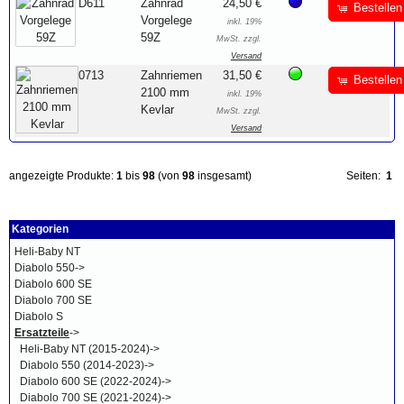
D611
Zahnrad
24,50 €
Bestellen
Vorgelege
inkl. 19%
59Z
MwSt. zzgl.
Versand
0713
Zahnriemen
31,50 €
Bestellen
2100 mm
inkl. 19%
Kevlar
MwSt. zzgl.
Versand
angezeigte Produkte:
1
bis
98
(von
98
insgesamt)
Seiten:
1
Kategorien
Heli-Baby NT
Diabolo 550->
Diabolo 600 SE
Diabolo 700 SE
Diabolo S
Ersatzteile
->
Heli-Baby NT (2015-2024)->
Diabolo 550 (2014-2023)->
Diabolo 600 SE (2022-2024)->
Diabolo 700 SE (2021-2024)->