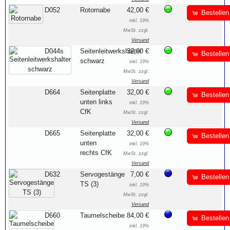
D052
Rotornabe
42,00 €
Bestellen
inkl. 19%
MwSt. zzgl.
Versand
D044s
Seitenleitwerkshalter
32,00 €
Bestellen
schwarz
inkl. 19%
MwSt. zzgl.
Versand
D664
Seitenplatte
32,00 €
Bestellen
unten links
inkl. 19%
CfK
MwSt. zzgl.
Versand
D665
Seitenplatte
32,00 €
Bestellen
unten
inkl. 19%
rechts CfK
MwSt. zzgl.
Versand
D632
Servogestänge
7,00 €
Bestellen
TS (3)
inkl. 19%
MwSt. zzgl.
Versand
D660
Taumelscheibe
84,00 €
Bestellen
inkl. 19%