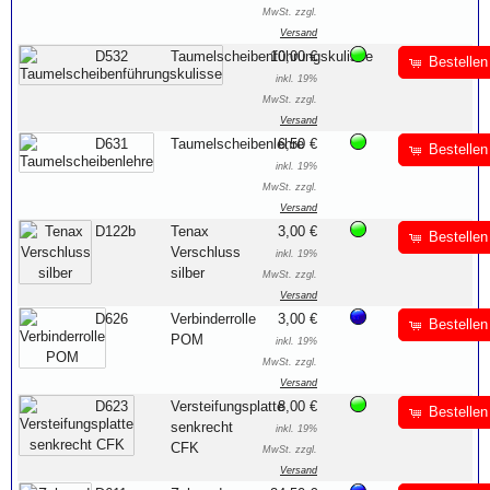
MwSt. zzgl.
Versand
D532
Taumelscheibenführungskulisse
10,00 €
Bestellen
inkl. 19%
MwSt. zzgl.
Versand
D631
Taumelscheibenlehre
6,50 €
Bestellen
inkl. 19%
MwSt. zzgl.
Versand
D122b
Tenax
3,00 €
Bestellen
Verschluss
inkl. 19%
silber
MwSt. zzgl.
Versand
D626
Verbinderrolle
3,00 €
Bestellen
POM
inkl. 19%
MwSt. zzgl.
Versand
D623
Versteifungsplatte
8,00 €
Bestellen
senkrecht
inkl. 19%
CFK
MwSt. zzgl.
Versand