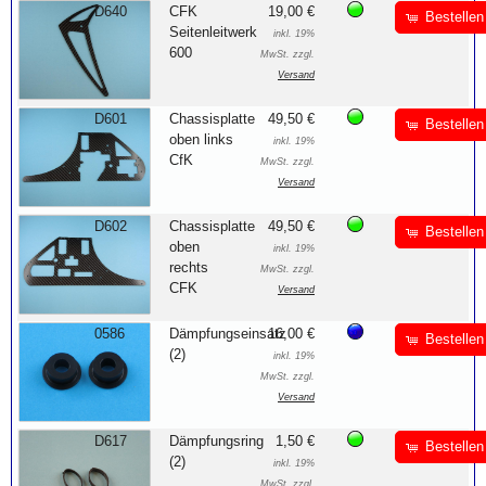
D640
CFK
19,00 €
Bestellen
Seitenleitwerk
inkl. 19%
600
MwSt. zzgl.
Versand
D601
Chassisplatte
49,50 €
Bestellen
oben links
inkl. 19%
CfK
MwSt. zzgl.
Versand
D602
Chassisplatte
49,50 €
Bestellen
oben
inkl. 19%
rechts
MwSt. zzgl.
CFK
Versand
0586
Dämpfungseinsatz
16,00 €
Bestellen
(2)
inkl. 19%
MwSt. zzgl.
Versand
D617
Dämpfungsring
1,50 €
Bestellen
(2)
inkl. 19%
MwSt. zzgl.