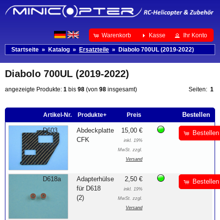
Warenkorb
Kasse
Ihr Konto
Startseite
»
Katalog
»
Ersatzteile
»
Diabolo 700UL (2019-2022)
Diabolo 700UL (2019-2022)
angezeigte Produkte:
1
bis
98
(von
98
insgesamt)
Seiten:
1
Bestellen
Artikel-Nr.
Produkte+
Preis
D603
Abdeckplatte
15,00 €
Bestellen
CFK
inkl. 19%
MwSt. zzgl.
Versand
D618a
Adapterhülse
2,50 €
Bestellen
für D618
inkl. 19%
(2)
MwSt. zzgl.
Versand