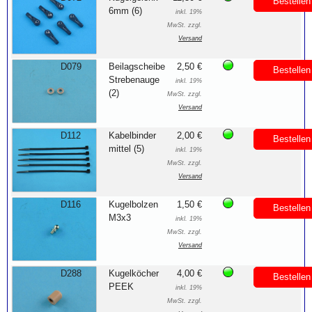
Bestellen
6mm (6)
inkl. 19%
MwSt. zzgl.
Versand
D079
Beilagscheibe
2,50 €
Bestellen
Strebenauge
inkl. 19%
(2)
MwSt. zzgl.
Versand
D112
Kabelbinder
2,00 €
Bestellen
mittel (5)
inkl. 19%
MwSt. zzgl.
Versand
D116
Kugelbolzen
1,50 €
Bestellen
M3x3
inkl. 19%
MwSt. zzgl.
Versand
D288
Kugelköcher
4,00 €
Bestellen
PEEK
inkl. 19%
MwSt. zzgl.