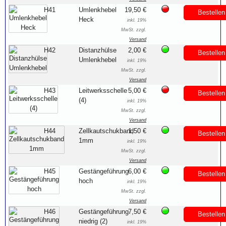
H41
Umlenkhebel
19,50 €
Bestellen
Heck
inkl. 19%
MwSt. zzgl.
Versand
H42
Distanzhülse
2,00 €
Bestellen
Umlenkhebel
inkl. 19%
MwSt. zzgl.
Versand
H43
Leitwerksschelle
5,00 €
Bestellen
(4)
inkl. 19%
MwSt. zzgl.
Versand
H44
Zellkautschukband
1,50 €
Bestellen
1mm
inkl. 19%
MwSt. zzgl.
Versand
H45
Gestängeführung
6,00 €
Bestellen
hoch
inkl. 19%
MwSt. zzgl.
Versand
H46
Gestängeführung
7,50 €
Bestellen
niedrig (2)
inkl. 19%