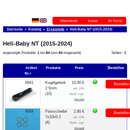
Warenkorb
Kasse
Ihr Konto
Startseite
»
Katalog
»
Ersatzteile
»
Heli-Baby NT (2015-2024)
Heli-Baby NT (2015-2024)
angezeigte Produkte:
1
bis
84
(von
84
insgesamt)
Seiten:
1
Bestellen
Artikel-
Produkte
Preis
Nr.+
0041
Kugelgelenk
10,00 €
Bestellen
2.5mm
inkl. 19%
(10)
MwSt. zzgl.
Versand
0054
Passscheibe
2,80 €
Bestellen
7x10x0.2
inkl. 19%
(4)
MwSt. zzgl.
Versand