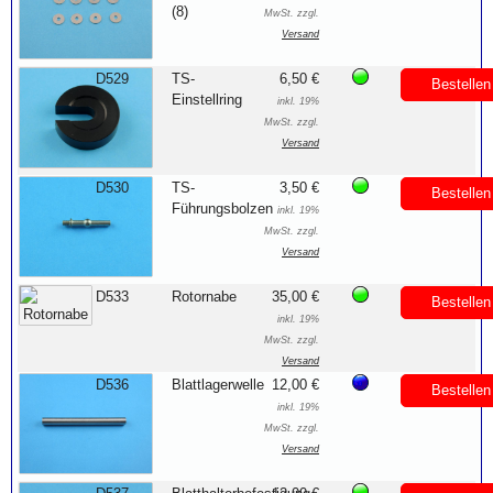
(8)
MwSt. zzgl.
Versand
D529
TS-
6,50 €
Bestellen
Einstellring
inkl. 19%
MwSt. zzgl.
Versand
D530
TS-
3,50 €
Bestellen
Führungsbolzen
inkl. 19%
MwSt. zzgl.
Versand
D533
Rotornabe
35,00 €
Bestellen
inkl. 19%
MwSt. zzgl.
Versand
D536
Blattlagerwelle
12,00 €
Bestellen
inkl. 19%
MwSt. zzgl.
Versand