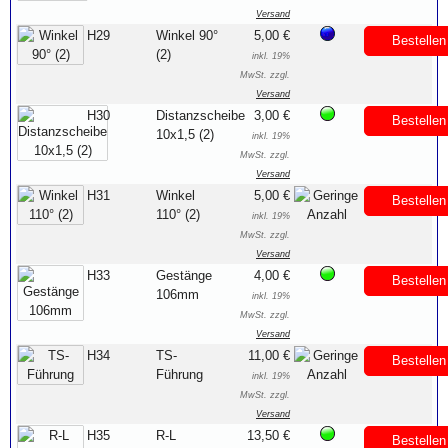
Versand
H29
Winkel 90°
5,00 €
Bestellen
(2)
inkl. 19%
MwSt. zzgl.
Versand
H30
Distanzscheibe
3,00 €
Bestellen
10x1,5 (2)
inkl. 19%
MwSt. zzgl.
Versand
H31
Winkel
5,00 €
Bestellen
110° (2)
inkl. 19%
MwSt. zzgl.
Versand
H33
Gestänge
4,00 €
Bestellen
106mm
inkl. 19%
MwSt. zzgl.
Versand
H34
TS-
11,00 €
Bestellen
Führung
inkl. 19%
MwSt. zzgl.
Versand
H35
R-L
13,50 €
Bestellen