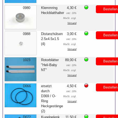
0980
Klemmring
4,30 €
Bestellen
Heckblatthalter
inkl. 19%
MwSt. zzgl.
Versand
0988
Distanzhülsen
3,00 €
Bestellen
2.5x4.5x1.5
inkl. 19%
(4)
MwSt. zzgl.
Versand
1023
Rotorblätter
89,00 €
Bestellen
"Heli-Baby
inkl. 19%
NT"
MwSt. zzgl.
Versand
D066
ersetzt
4,50 €
Bestellen
durch
inkl. 19%
D369 / O-
MwSt. zzgl.
Ring
Versand
Heckgestänge
(2)
D072
Kugelgelenk
11,50 €