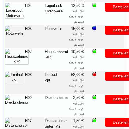
H04
Lagerbock
12,50 €
Bestellen
Motorwelle
inkl. 19%
MwSt. zzgl.
Versand
H05
Rotorwelle
15,00 €
Bestellen
inkl. 19%
MwSt. zzgl.
Versand
H07
Hauptzahnrad
19,50 €
Bestellen
60Z
inkl. 19%
MwSt. zzgl.
Versand
H08
Freilauf
68,00 €
Bestellen
kpl.
inkl. 19%
MwSt. zzgl.
Versand
H09
Druckscheibe
2,50 €
Bestellen
inkl. 19%
MwSt. zzgl.
Versand
H12
Distanzhülse
1,80 €
Bestellen
unten Ms
inkl. 19%