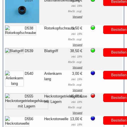
D537
Blatthalterbefestigung
12,00 €
Bestellen
inkl. 19%
MwSt. zzgl.
Versand
D538
Rotorkopfschraube
1,50 €
Bestellen
inkl. 19%
MwSt. zzgl.
Versand
D539
Blattgriff
38,50 €
Bestellen
inkl. 19%
MwSt. zzgl.
Versand
D540
Anlenkarm
3,00 €
Bestellen
lang
inkl. 19%
MwSt. zzgl.
Versand
D555
Heckrotorgetriebegehäuse
45,00 €
Bestellen
mit Lagern
inkl. 19%
MwSt. zzgl.
Versand
D556
Heckrotorwelle
13,00 €
Bestellen
inkl. 19%