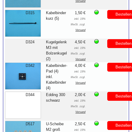
Versand
D315
Kabelbinder
1,50 €
Bestellen
kurz (5)
inkl. 19%
MwSt. zzgl.
Versand
D324
Kugelgelenk
4,50 €
Bestellen
M3 mit
inkl. 19%
Bolzenkugel
MwSt. zzgl.
(2)
Versand
D342
Kabelbinder-
4,00 €
Bestellen
Pad (4)
inkl. 19%
inkl.
MwSt. zzgl.
Kabelbinder
Versand
(4)
D344
Edding 300
2,00 €
Bestellen
schwarz
inkl. 19%
MwSt. zzgl.
Versand
D517
U-Scheibe
2,50 €
Bestellen
M2 groß
inkl. 19%