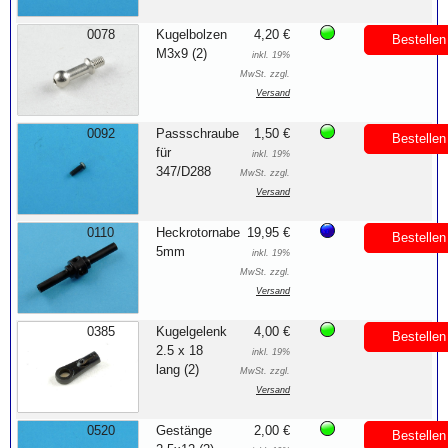
0078
Kugelbolzen
4,20 €
Bestellen
M3x9 (2)
inkl. 19%
MwSt. zzgl.
Versand
0092
Passschraube
1,50 €
Bestellen
für
inkl. 19%
347/D288
MwSt. zzgl.
Versand
0110
Heckrotornabe
19,95 €
Bestellen
5mm
inkl. 19%
MwSt. zzgl.
Versand
0385
Kugelgelenk
4,00 €
Bestellen
2.5 x 18
inkl. 19%
lang (2)
MwSt. zzgl.
Versand
0520
Gestänge
2,00 €
Bestellen