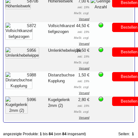
S870b
Höhenleitwerk
7,00 €
Bestellen
inkl. 19%
MwSt. zzgl.
Versand
S872
Vollsichtkanzel
44,50 €
Bestellen
tiefgezogen
inkl. 19%
MwSt. zzgl.
Versand
S956
Umlenkhebelwippe
36,50 €
Bestellen
inkl. 19%
MwSt. zzgl.
Versand
S988
Distanzbuchse
1,50 €
Bestellen
Kupplung
inkl. 19%
MwSt. zzgl.
Versand
S996
Kugelgelenk
2,80 €
Bestellen
2mm (2)
inkl. 19%
MwSt. zzgl.
Versand
angezeigte Produkte:
1
bis
84
(von
84
insgesamt)
Seiten:
1