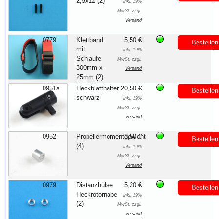
2,5x12 (2)
inkl. 19%
MwSt. zzgl.
Versand
0779
Klettband
5,50 €
Bestellen
mit
inkl. 19%
Schlaufe
MwSt. zzgl.
300mm x
Versand
25mm (2)
0951s
Heckblatthalter
20,50 €
Bestellen
schwarz
inkl. 19%
MwSt. zzgl.
Versand
0952
Propellermomentgewicht
3,50 €
Bestellen
(4)
inkl. 19%
MwSt. zzgl.
Versand
0979
Distanzhülse
5,20 €
Bestellen
Heckrotornabe
inkl. 19%
(2)
MwSt. zzgl.
Versand