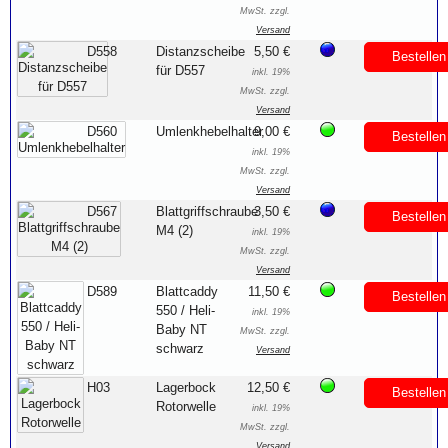
MwSt. zzgl.
Versand
D558
Distanzscheibe
5,50 €
Bestellen
für D557
inkl. 19%
MwSt. zzgl.
Versand
D560
Umlenkhebelhalter
9,00 €
Bestellen
inkl. 19%
MwSt. zzgl.
Versand
D567
Blattgriffschraube
3,50 €
Bestellen
M4 (2)
inkl. 19%
MwSt. zzgl.
Versand
D589
Blattcaddy
11,50 €
Bestellen
550 / Heli-
inkl. 19%
Baby NT
MwSt. zzgl.
schwarz
Versand
H03
Lagerbock
12,50 €
Bestellen
Rotorwelle
inkl. 19%
MwSt. zzgl.
Versand