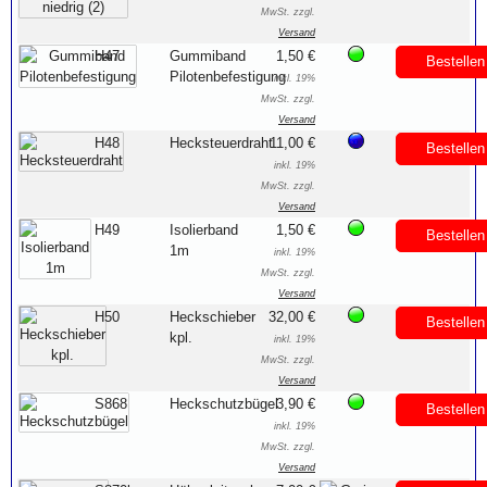
MwSt. zzgl.
Versand
H47
Gummiband
1,50 €
Bestellen
Pilotenbefestigung
inkl. 19%
MwSt. zzgl.
Versand
H48
Hecksteuerdraht
11,00 €
Bestellen
inkl. 19%
MwSt. zzgl.
Versand
H49
Isolierband
1,50 €
Bestellen
1m
inkl. 19%
MwSt. zzgl.
Versand
H50
Heckschieber
32,00 €
Bestellen
kpl.
inkl. 19%
MwSt. zzgl.
Versand
S868
Heckschutzbügel
3,90 €
Bestellen
inkl. 19%
MwSt. zzgl.
Versand