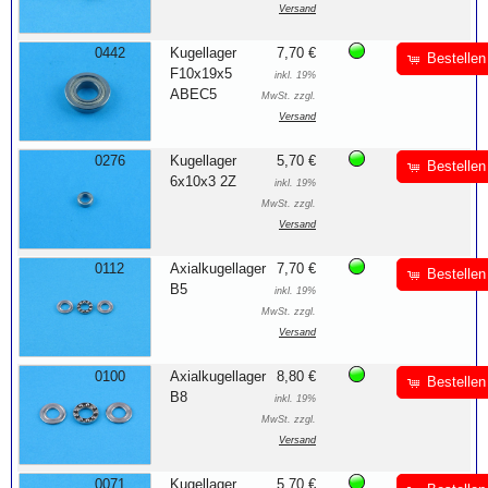
Versand
0442
Kugellager
7,70 €
Bestellen
F10x19x5
inkl. 19%
ABEC5
MwSt. zzgl.
Versand
0276
Kugellager
5,70 €
Bestellen
6x10x3 2Z
inkl. 19%
MwSt. zzgl.
Versand
0112
Axialkugellager
7,70 €
Bestellen
B5
inkl. 19%
MwSt. zzgl.
Versand
0100
Axialkugellager
8,80 €
Bestellen
B8
inkl. 19%
MwSt. zzgl.
Versand
0071
Kugellager
5,70 €