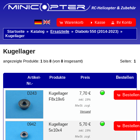
Warenkorb
Kasse
Ihr Konto
Startseite
»
Katalog
»
Ersatzteile
»
Diabolo 550 (2014-2023)
»
Kugellager
Kugellager
angezeigte Produkte:
1
bis
8
(von
8
insgesamt)
Seiten:
1
Bestellen
Artikel-
Produkte
Preis
Nr.-
D243
Kugellager
7,70 €
Bestellen
F8x19x6
inkl. 19%
MwSt. zzgl.
Versand
0942
Kugellager
5,70 €
Bestellen
5x10x4
inkl. 19%
MwSt. zzgl.