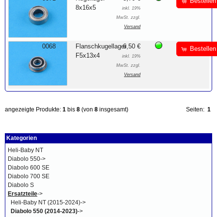
Bestellen
8x16x5
inkl. 19%
MwSt. zzgl.
Versand
0068
Flanschkugellager
6,50 €
Bestellen
F5x13x4
inkl. 19%
MwSt. zzgl.
Versand
angezeigte Produkte:
1
bis
8
(von
8
insgesamt)
Seiten:
1
Kategorien
Heli-Baby NT
Diabolo 550->
Diabolo 600 SE
Diabolo 700 SE
Diabolo S
Ersatzteile
->
Heli-Baby NT (2015-2024)->
Diabolo 550 (2014-2023)
->