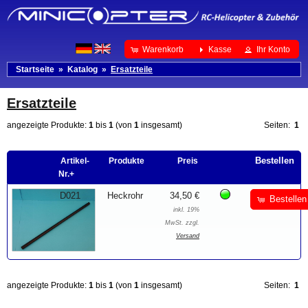
Warenkorb
Kasse
Ihr Konto
Startseite
»
Katalog
»
Ersatzteile
Ersatzteile
angezeigte Produkte:
1
bis
1
(von
1
insgesamt)
Seiten:
1
Bestellen
Artikel-
Produkte
Preis
Nr.+
D021
Heckrohr
34,50 €
Bestellen
inkl. 19%
MwSt. zzgl.
Versand
angezeigte Produkte:
1
bis
1
(von
1
insgesamt)
Seiten:
1