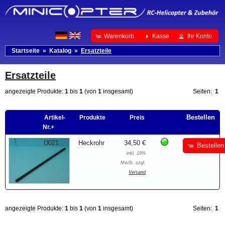
Warenkorb
Kasse
Ihr Konto
Startseite
»
Katalog
»
Ersatzteile
Ersatzteile
angezeigte Produkte:
1
bis
1
(von
1
insgesamt)
Seiten:
1
Bestellen
Artikel-
Produkte
Preis
Nr.+
D021
Heckrohr
34,50 €
Bestellen
inkl. 19%
MwSt. zzgl.
Versand
angezeigte Produkte:
1
bis
1
(von
1
insgesamt)
Seiten:
1