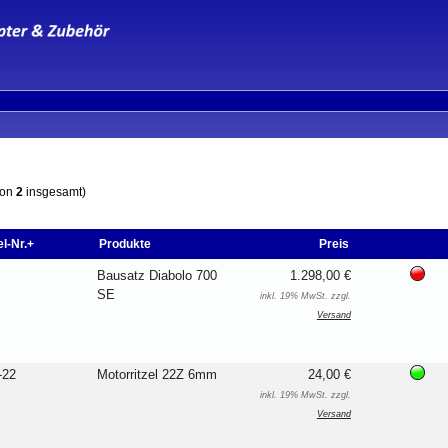
von
2
insgesamt)
el-Nr.+
Produkte
Preis
Bausatz Diabolo 700
1.298,00 €
SE
inkl. 19% MwSt. zzgl.
Versand
-22
Motorritzel 22Z 6mm
24,00 €
inkl. 19% MwSt. zzgl.
Versand