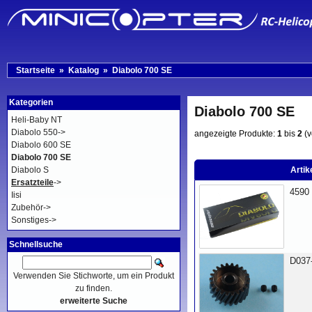
Startseite
»
Katalog
»
Diabolo 700 SE
Kategorien
Diabolo 700 SE
Heli-Baby NT
Diabolo 550->
angezeigte Produkte:
1
bis
2
(
Diabolo 600 SE
Diabolo 700 SE
Diabolo S
Artik
Ersatzteile
->
4590
Iisi
Zubehör->
Sonstiges->
Schnellsuche
D037
Verwenden Sie Stichworte, um ein Produkt
zu finden.
erweiterte Suche