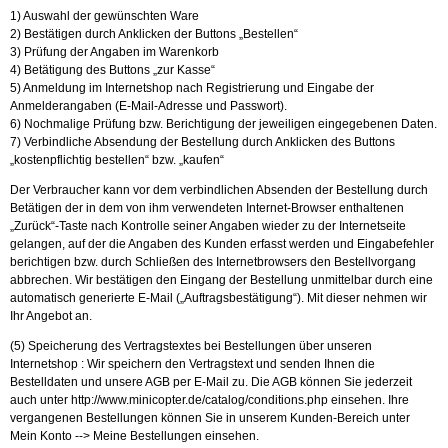
1) Auswahl der gewünschten Ware
2) Bestätigen durch Anklicken der Buttons „Bestellen“
3) Prüfung der Angaben im Warenkorb
4) Betätigung des Buttons „zur Kasse“
5) Anmeldung im Internetshop nach Registrierung und Eingabe der
Anmelderangaben (E-Mail-Adresse und Passwort).
6) Nochmalige Prüfung bzw. Berichtigung der jeweiligen eingegebenen Daten.
7) Verbindliche Absendung der Bestellung durch Anklicken des Buttons
„kostenpflichtig bestellen“ bzw. „kaufen“
Der Verbraucher kann vor dem verbindlichen Absenden der Bestellung durch
Betätigen der in dem von ihm verwendeten Internet-Browser enthaltenen
„Zurück“-Taste nach Kontrolle seiner Angaben wieder zu der Internetseite
gelangen, auf der die Angaben des Kunden erfasst werden und Eingabefehler
berichtigen bzw. durch Schließen des Internetbrowsers den Bestellvorgang
abbrechen. Wir bestätigen den Eingang der Bestellung unmittelbar durch eine
automatisch generierte E-Mail („Auftragsbestätigung“). Mit dieser nehmen wir
Ihr Angebot an.
(5) Speicherung des Vertragstextes bei Bestellungen über unseren
Internetshop : Wir speichern den Vertragstext und senden Ihnen die
Bestelldaten und unsere AGB per E-Mail zu. Die AGB können Sie jederzeit
auch unter
http://www.minicopter.de/catalog/conditions.php
einsehen. Ihre
vergangenen Bestellungen können Sie in unserem Kunden-Bereich unter
Mein Konto --> Meine Bestellungen einsehen.