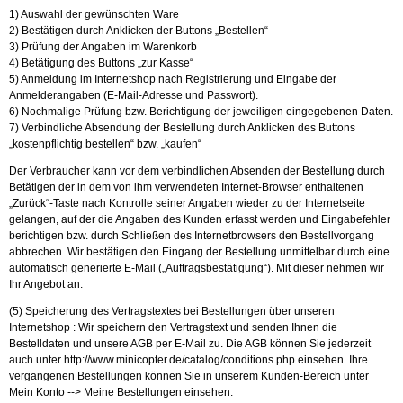
1) Auswahl der gewünschten Ware
2) Bestätigen durch Anklicken der Buttons „Bestellen“
3) Prüfung der Angaben im Warenkorb
4) Betätigung des Buttons „zur Kasse“
5) Anmeldung im Internetshop nach Registrierung und Eingabe der
Anmelderangaben (E-Mail-Adresse und Passwort).
6) Nochmalige Prüfung bzw. Berichtigung der jeweiligen eingegebenen Daten.
7) Verbindliche Absendung der Bestellung durch Anklicken des Buttons
„kostenpflichtig bestellen“ bzw. „kaufen“
Der Verbraucher kann vor dem verbindlichen Absenden der Bestellung durch
Betätigen der in dem von ihm verwendeten Internet-Browser enthaltenen
„Zurück“-Taste nach Kontrolle seiner Angaben wieder zu der Internetseite
gelangen, auf der die Angaben des Kunden erfasst werden und Eingabefehler
berichtigen bzw. durch Schließen des Internetbrowsers den Bestellvorgang
abbrechen. Wir bestätigen den Eingang der Bestellung unmittelbar durch eine
automatisch generierte E-Mail („Auftragsbestätigung“). Mit dieser nehmen wir
Ihr Angebot an.
(5) Speicherung des Vertragstextes bei Bestellungen über unseren
Internetshop : Wir speichern den Vertragstext und senden Ihnen die
Bestelldaten und unsere AGB per E-Mail zu. Die AGB können Sie jederzeit
auch unter
http://www.minicopter.de/catalog/conditions.php
einsehen. Ihre
vergangenen Bestellungen können Sie in unserem Kunden-Bereich unter
Mein Konto --> Meine Bestellungen einsehen.